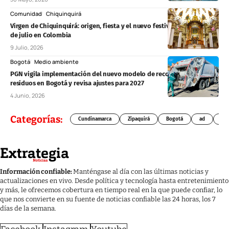
Comunidad
Chiquinquirá
Virgen de Chiquinquirá: origen, fiesta y el nuevo festivo nacional del 9
de julio en Colombia
9 Julio, 2026
Bogotá
Medio ambiente
PGN vigila implementación del nuevo modelo de recolección de
residuos en Bogotá y revisa ajustes para 2027
4 Junio, 2026
Categorías:
Cundinamarca
Zipaquirá
Bogotá
ad
Chí
Información confiable:
Manténgase al día con las últimas noticias y
actualizaciones en vivo. Desde política y tecnología hasta entretenimiento
y más, le ofrecemos cobertura en tiempo real en la que puede confiar, lo
que nos convierte en su fuente de noticias confiable las 24 horas, los 7
días de la semana.