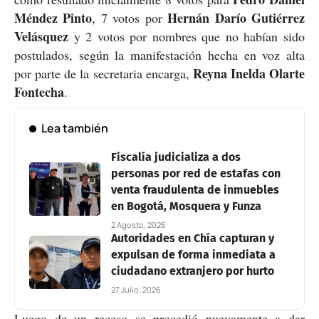
Méndez Pinto
Hernán Darío Gutiérrez
, 7 votos por
Velásquez
y 2 votos por nombres que no habían sido
postulados, según la manifestación hecha en voz alta
Reyna
Inelda Olarte
por parte de la secretaria encarga,
Fontecha
.
Lea también
Fiscalía judicializa a dos
personas por red de estafas con
venta fraudulenta de inmuebles
en Bogotá, Mosquera y Funza
2 Agosto, 2026
Autoridades en Chía capturan y
expulsan de forma inmediata a
ciudadano extranjero por hurto
27 Julio, 2026
Luego de un receso se procedió nuevamente a dar