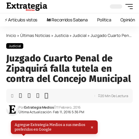
⚡️ Artículos vistos
🚂 Recorridos Sabana
Política
Opinión
Inicio
»
Últimas Noticias
»
Justicia
»
Judicial
»
Juzgado Cuarto Penal de Zipaquirá falla tutela en contra del Concejo Municipal
Judicial
Juzgado Cuarto Penal de
Zipaquirá falla tutela en
contra del Concejo Municipal
20 Min De Lectura
Por
Extrategia Medios
11 Febrero, 2016
Última Actualización: Feb 11, 2016 5:36 PM
Agregue Extrategia Medios a sus medios
×
preferidos en Google