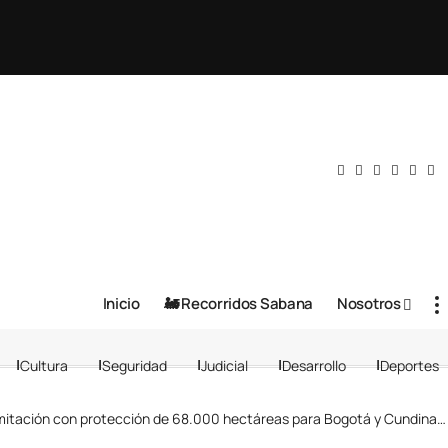
Inicio
🚂 Recorridos Sabana
Nosotros
Cultura
Seguridad
Judicial
Desarrollo
Deportes
ación con protección de 68.000 hectáreas para Bogotá y Cundinamarca