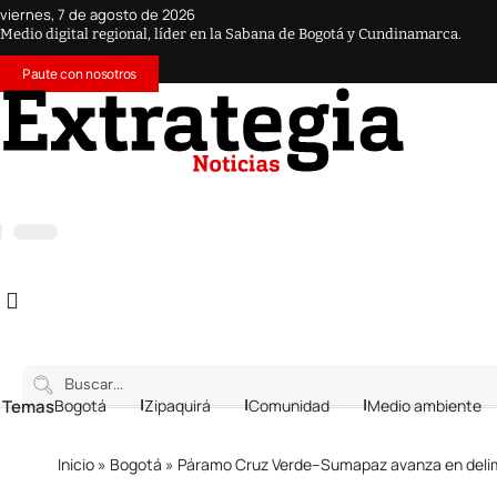
viernes, 7 de agosto de 2026
Medio digital regional, líder en la Sabana de Bogotá y Cundinamarca.
Paute con nosotros
 Temas
Bogotá
Zipaquirá
Comunidad
Medio ambiente
Inicio
»
Bogotá
»
Páramo Cruz Verde–Sumapaz avanza en delimit