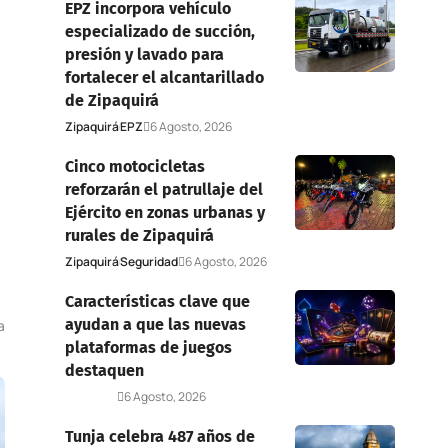
EPZ incorpora vehículo
especializado de succión,
presión y lavado para
fortalecer el alcantarillado
de Zipaquirá
Zipaquirá
EPZ
6 Agosto, 2026
Cinco motocicletas
reforzarán el patrullaje del
Ejército en zonas urbanas y
rurales de Zipaquirá
Zipaquirá
Seguridad
6 Agosto, 2026
Características clave que
ayudan a que las nuevas
a
plataformas de juegos
destaquen
Deportes
6 Agosto, 2026
Tunja celebra 487 años de