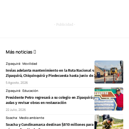
- Publicidad -
Más noticias
Zipaquirá
Movilidad
Invías adelanta mantenimiento en la Ruta Nacional 45A entre
Zipaquirá, Chiquinquirá y Piedecuesta hasta junio de 2027
5 Agosto, 2026
Zipaquirá
Educación
Presidente Petro regresará a su colegio en Zipaquirá para entregar
aulas y revisar obras en restauración
22 Julio, 2026
Soacha
Medio ambiente
Soacha y Cundinamarca destinan $810 millones para proteger el