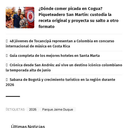
¿Dónde comer picada en Cogua?
Piqueteadero San Martín: custodia la
receta original y proyecta su salto a otro
formato
48 jóvenes de Tocancipá representan a Colombia en concurso
internacional de música en Costa Rica
Guía completa de los mejores hoteles en Santa Marta
Crónica desde San Andrés: así vive un destino icónico colombiano
la temporada alta de junio
Sabana de Bogotá y crecimiento turístico en la región durante
2026
ETIQUETAS:
2026
Parque Jaime Duque
Últimas Noticias