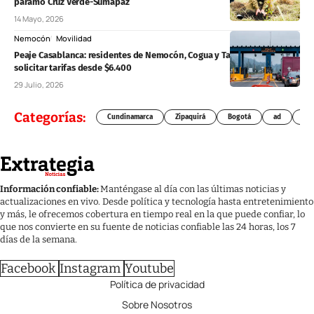
páramo Cruz Verde-Sumapaz
14 Mayo, 2026
Nemocón
Movilidad
Peaje Casablanca: residentes de Nemocón, Cogua y Tausa podrán
solicitar tarifas desde $6.400
29 Julio, 2026
Categorías:
Cundinamarca
Zipaquirá
Bogotá
ad
Chí
Información confiable:
Manténgase al día con las últimas noticias y
actualizaciones en vivo. Desde política y tecnología hasta entretenimiento
y más, le ofrecemos cobertura en tiempo real en la que puede confiar, lo
que nos convierte en su fuente de noticias confiable las 24 horas, los 7
días de la semana.
Facebook
Instagram
Youtube
Política de privacidad
Sobre Nosotros