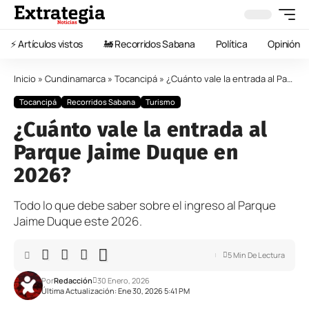
⚡️ Artículos vistos
🚂 Recorridos Sabana
Política
Opinión
Inicio
»
Cundinamarca
»
Tocancipá
»
¿Cuánto vale la entrada al Parque Jaime Duque en 2026?
Tocancipá
Recorridos Sabana
Turismo
¿Cuánto vale la entrada al
Parque Jaime Duque en
2026?
Todo lo que debe saber sobre el ingreso al Parque
Jaime Duque este 2026.
5 Min De Lectura
Por
Redacción
30 Enero, 2026
Última Actualización: Ene 30, 2026 5:41 PM