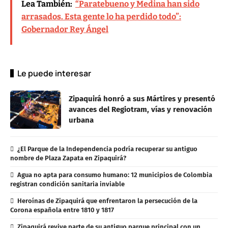
Lea También:
“Paratebueno y Medina han sido
arrasados. Esta gente lo ha perdido todo”:
Gobernador Rey Ángel
Le puede interesar
Zipaquirá honró a sus Mártires y presentó
avances del Regiotram, vías y renovación
urbana
¿El Parque de la Independencia podría recuperar su antiguo
nombre de Plaza Zapata en Zipaquirá?
Agua no apta para consumo humano: 12 municipios de Colombia
registran condición sanitaria inviable
Heroínas de Zipaquirá que enfrentaron la persecución de la
Corona española entre 1810 y 1817
Zipaquirá revive parte de su antiguo parque principal con un