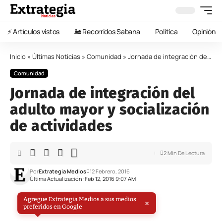
⚡️ Artículos vistos
🚂 Recorridos Sabana
Política
Opinión
Inicio
»
Últimas Noticias
»
Comunidad
»
Jornada de integración del adulto mayor y socialización de actividades
Comunidad
Jornada de integración del
adulto mayor y socialización
de actividades
2 Min De Lectura
Por
Extrategia Medios
12 Febrero, 2016
Última Actualización: Feb 12, 2016 9:07 AM
Agregue Extrategia Medios a sus medios
×
preferidos en Google