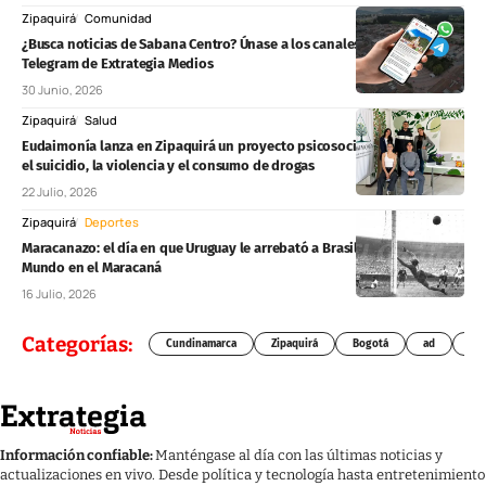
Zipaquirá
Comunidad
¿Busca noticias de Sabana Centro? Únase a los canales de WhatsApp y
Telegram de Extrategia Medios
30 Junio, 2026
Zipaquirá
Salud
Eudaimonía lanza en Zipaquirá un proyecto psicosocial para prevenir
el suicidio, la violencia y el consumo de drogas
22 Julio, 2026
Zipaquirá
Deportes
Maracanazo: el día en que Uruguay le arrebató a Brasil la Copa del
Mundo en el Maracaná
16 Julio, 2026
Categorías:
Cundinamarca
Zipaquirá
Bogotá
ad
Chí
Información confiable:
Manténgase al día con las últimas noticias y
actualizaciones en vivo. Desde política y tecnología hasta entretenimiento