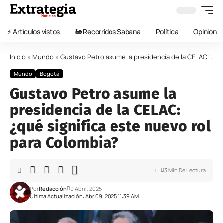
⚡️ Artículos vistos
🚂 Recorridos Sabana
Política
Opinión
Inicio
»
Mundo
»
Gustavo Petro asume la presidencia de la CELAC: ¿qué significa este nuevo rol para Colombia?
Mundo
Bogotá
Gustavo Petro asume la
presidencia de la CELAC:
¿qué significa este nuevo rol
para Colombia?
3 Min De Lectura
Por
Redacción
9 Abril, 2025
Última Actualización: Abr 09, 2025 11:39 AM