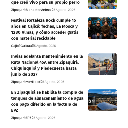
que creó Vivo para su propio perro
Zipaquirá
Bienestar Animal
5 Agosto, 2026
Festival Fortaleza Rock cumple 15
años en Cajicá: fechas, La Mosca y
1280 Almas, y cómo acceder gratis
con material reciclable
Cajicá
Cultura
5 Agosto, 2026
Invías adelanta mantenimiento en la
Ruta Nacional 45A entre Zipaquirá,
Chiquinquirá y Piedecuesta hasta
junio de 2027
Zipaquirá
Movilidad
5 Agosto, 2026
En Zipaquirá se habilita la compra de
tanques de almacenamiento de agua
con pago diferido en la factura de
EPZ
Zipaquirá
EPZ
5 Agosto, 2026