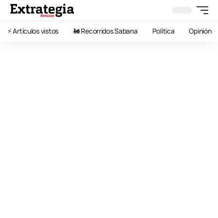
⚡️ Artículos vistos
🚂 Recorridos Sabana
Política
Opinión