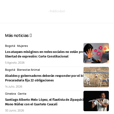
- Publicidad -
Más noticias
Bogotá
Mujeres
Los ataques misóginos en redes sociales no están protegidos por la
libertad de expresión: Corte Constitucional
5 Agosto, 2026
Bogotá
Bienestar Animal
Alcaldes y gobernadores deberán responder por el bienestar animal:
Procuraduría fija 22 obligaciones
14 Julio, 2026
Ginebra
Gente
Santiago Alberto Melo López, el flautista de Zipaquirá que ganó el
Mono Núñez con el Cuarteto Caucalí
30 Junio, 2026