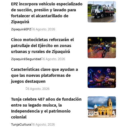
EPZ incorpora vehículo especializado
de succión, presión y lavado para
fortalecer el alcantarillado de
Zipaquirá
Zipaquirá
EPZ
6 Agosto, 2026
Cinco motocicletas reforzarán el
patrullaje del Ejército en zonas
urbanas y rurales de Zipaquirá
Zipaquirá
Seguridad
6 Agosto, 2026
Características clave que ayudan a
que las nuevas plataformas de
juegos destaquen
Deportes
6 Agosto, 2026
Tunja celebra 487 años de fundación
entre su legado muisca, la
Independencia y el patrimonio
colonial
Tunja
Cultura
6 Agosto, 2026