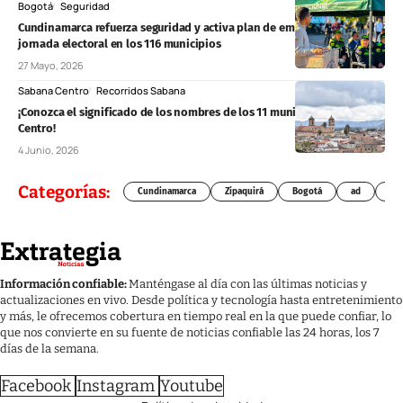
Bogotá
Seguridad
Cundinamarca refuerza seguridad y activa plan de emergencias para
jornada electoral en los 116 municipios
27 Mayo, 2026
Sabana Centro
Recorridos Sabana
¡Conozca el significado de los nombres de los 11 municipios de Sabana
Centro!
4 Junio, 2026
Categorías:
Cundinamarca
Zipaquirá
Bogotá
ad
Chí
Información confiable:
Manténgase al día con las últimas noticias y
actualizaciones en vivo. Desde política y tecnología hasta entretenimiento
y más, le ofrecemos cobertura en tiempo real en la que puede confiar, lo
que nos convierte en su fuente de noticias confiable las 24 horas, los 7
días de la semana.
Facebook
Instagram
Youtube