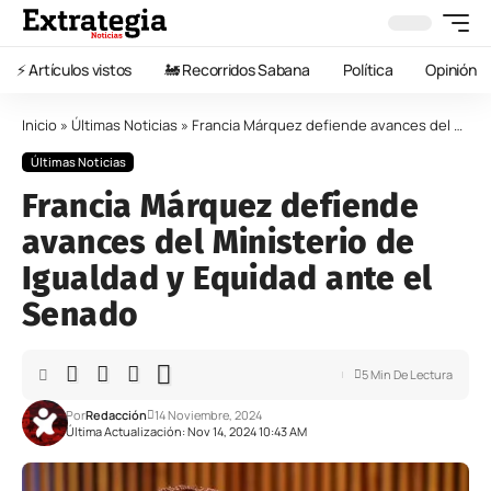
⚡️ Artículos vistos
🚂 Recorridos Sabana
Política
Opinión
Inicio
»
Últimas Noticias
»
Francia Márquez defiende avances del Ministerio de Igualdad y Equidad ante el Senado
Últimas Noticias
Francia Márquez defiende
avances del Ministerio de
Igualdad y Equidad ante el
Senado
5 Min De Lectura
Por
Redacción
14 Noviembre, 2024
Última Actualización: Nov 14, 2024 10:43 AM