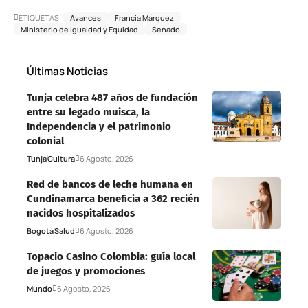
ETIQUETAS:
Avances
Francia Márquez
Ministerio de Igualdad y Equidad
Senado
Últimas Noticias
Tunja celebra 487 años de fundación
entre su legado muisca, la
Independencia y el patrimonio
colonial
Tunja
Cultura
6 Agosto, 2026
Red de bancos de leche humana en
Cundinamarca beneficia a 362 recién
nacidos hospitalizados
Bogotá
Salud
6 Agosto, 2026
Topacio Casino Colombia: guía local
de juegos y promociones
Mundo
6 Agosto, 2026