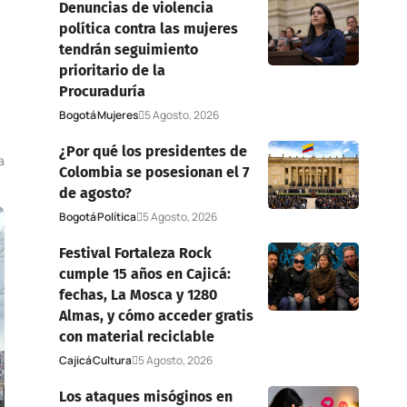
Denuncias de violencia
política contra las mujeres
tendrán seguimiento
prioritario de la
Procuraduría
Bogotá
Mujeres
5 Agosto, 2026
¿Por qué los presidentes de
a
Colombia se posesionan el 7
de agosto?
Bogotá
Política
5 Agosto, 2026
Festival Fortaleza Rock
cumple 15 años en Cajicá:
fechas, La Mosca y 1280
Almas, y cómo acceder gratis
con material reciclable
Cajicá
Cultura
5 Agosto, 2026
Los ataques misóginos en