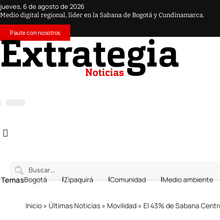
jueves, 6 de agosto de 2026
Medio digital regional, líder en la Sabana de Bogotá y Cundinamarca.
Paute con nosotros
 Temas
Bogotá
Zipaquirá
Comunidad
Medio ambiente
Inicio
»
Últimas Noticias
»
Movilidad
»
El 43% de Sabana Centro 