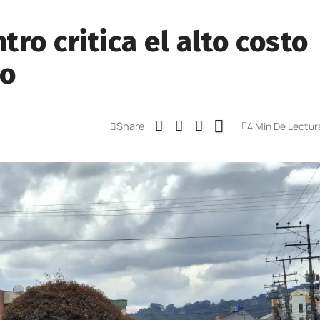
ro critica el alto costo
co
Share
4 Min De Lectur