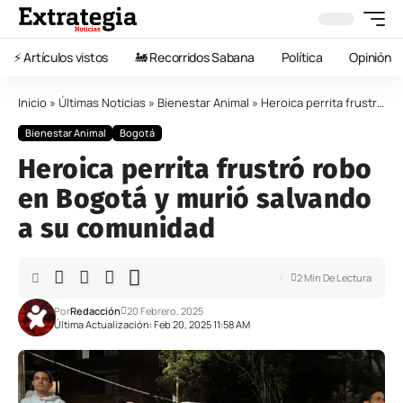
⚡️ Artículos vistos
🚂 Recorridos Sabana
Política
Opinión
Inicio
»
Últimas Noticias
»
Bienestar Animal
»
Heroica perrita frustró robo en Bogotá y murió salvando a su comunidad
Bienestar Animal
Bogotá
Heroica perrita frustró robo
en Bogotá y murió salvando
a su comunidad
2 Min De Lectura
Por
Redacción
20 Febrero, 2025
Última Actualización: Feb 20, 2025 11:58 AM