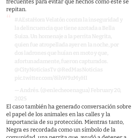
frecuentes para evitar que hechos como este se
repitan.
#AEstaHora
Velatón contra la inseguridad y
la delincuencia que tiene azotada a Bella
Suiza. Un homenaje a la perrita Negrita,
quien fue atropellada ayer en la noche, por
dos ladrones que huían en moto y que,
afortunadamente, fueron capturados.
@CityNoticiasTv
@RedMasNoticias
pic.twitter.com/8ihW9zMyHI
— Andrés. (@enlecheoenagua)
February 20,
2025
El caso también ha generado conversación sobre
el papel de los animales en las calles y la
importancia de su protección. Mientras tanto,
Negra es recordada como un símbolo de la
comunidad, una perrita que, ayudó a detener a