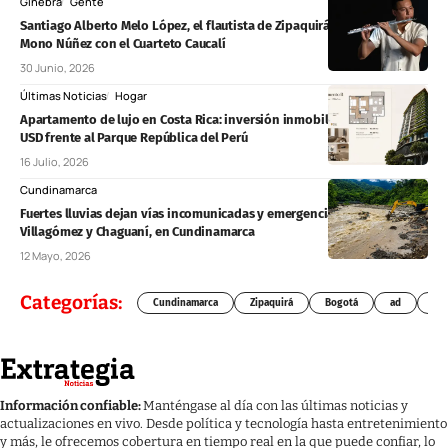
Ginebra
Gente
Santiago Alberto Melo López, el flautista de Zipaquirá que ganó el
Mono Núñez con el Cuarteto Caucalí
30 Junio, 2026
Últimas Noticias
Hogar
Apartamento de lujo en Costa Rica: inversión inmobiliaria de 319.000
USD frente al Parque República del Perú
16 Julio, 2026
Cundinamarca
Fuertes lluvias dejan vías incomunicadas y emergencias en Medina,
Villagómez y Chaguaní, en Cundinamarca
12 Mayo, 2026
Categorías:
Cundinamarca
Zipaquirá
Bogotá
ad
Chí
Información confiable:
Manténgase al día con las últimas noticias y
actualizaciones en vivo. Desde política y tecnología hasta entretenimiento
y más, le ofrecemos cobertura en tiempo real en la que puede confiar, lo