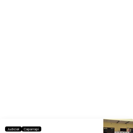
Judicial
Caparrapí