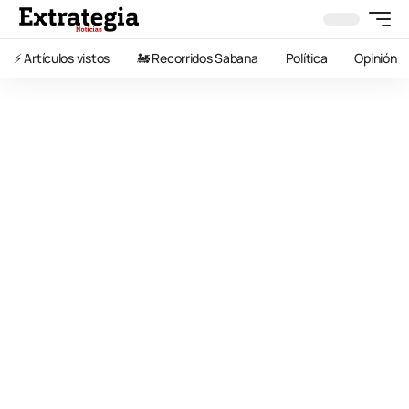
⚡️ Artículos vistos
🚂 Recorridos Sabana
Política
Opinión