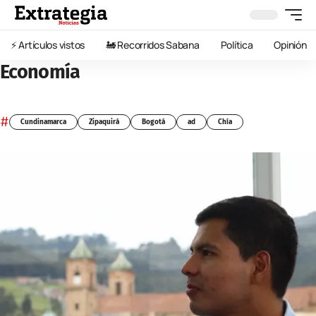
⚡️ Artículos vistos
🚂 Recorridos Sabana
Política
Opinión
Economía
#
Cundinamarca
Zipaquirá
Bogotá
ad
Chía