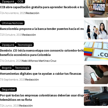
Zipaquirá
CCB
CCB abre capacitación gratuita para aprender Facebook e Instagram Business
24 Noviembre, 2025
Redacción
Últimas Noticias
Bancolombia propone a la banca tender puentes hacia el mundo cripto
23 Octubre, 2025
Redacción
Zipaquirá
Tecnología
Dominio .CO inicia nueva etapa con consorcio colombo-británico y mayor
beneficio económico para Colombia
14 Octubre, 2025
Nabi Alfonso Martínez Cruz
Bogotá
Tecnología
Herramientas digitales que te ayudan a cuidar tus finanzas
9 Septiembre, 2025
Redacción
Seguridad
Por qué todas las empresas colombianas deberían usar dispositivos
telemáticos en su flota
24 Junio, 2025
Redacción