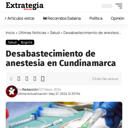
⚡️ Artículos vistos
🚂 Recorridos Sabana
Política
Opinión
Inicio
»
Últimas Noticias
»
Salud
»
Desabastecimiento de anestesia en Cundinamarca
Salud
Bogotá
Desabastecimiento de
anestesia en Cundinamarca
3 Min De Lectura
Por
Redacción
27 Mayo, 2024
Última Actualización: May 27, 2024 12:33 PM