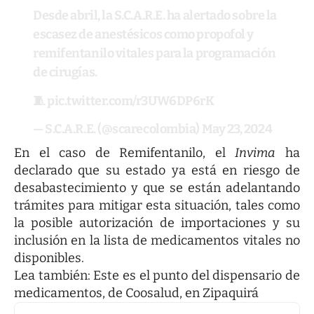
Desde abril, la S.C.A.R.E. ha alertado sobre la
escasez de anestésicos como propofol y
remifentanilo vitales para la programación
de cirugías.
🧵
pic.twitter.com/r3UW6DP6rK
— S.C.A.R.E. (@scarecolombia)
May 23, 2024
En el caso de Remifentanilo, el
Invima
ha
declarado que su estado ya está en riesgo de
desabastecimiento y que se están adelantando
trámites para mitigar esta situación, tales como
la posible autorización de importaciones y su
inclusión en la lista de medicamentos vitales no
disponibles.
Lea también:
Este es el punto del dispensario de
medicamentos, de Coosalud, en Zipaquirá