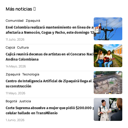
Más noticias
Comunidad
Zipaquirá
Enel Colombia realizará mantenimiento en línea de alta tensión que
afectaría a Nemocón, Cogua y Pacho, este domingo 12 de julio
11 Julio, 2026
Cajicá
Cultura
Cajicá reunirá decenas de artistas en el Concurso Nacional de Música
Andina Colombiana
14 Mayo, 2026
Zipaquirá
Tecnología
Centro de Inteligencia Artificial de Zipaquirá llega al 20% de avance en
su construcción
11 Mayo, 2026
Bogotá
Justicia
Corte Suprema absuelve a mujer que pidió $200.000 por devolver un
celular hallado en TransMilenio
1 Junio, 2026