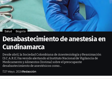
Salud
Bogotá
Desabastecimiento de anestesia en
Cundinamarca
Desde abril, la Sociedad Colombiana de Anestesiología y Reanimación
(S.C.A.R.E.) ha venido alertando al Instituto Nacional de Vigilancia de
Medicamento y Alimentos (Invima) sobre el preocupante
desabastecimiento de anestésicos como…
27 Mayo, 2024
Redacción