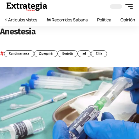
⚡️ Artículos vistos
🚂 Recorridos Sabana
Política
Opinión
Anestesia
#
Cundinamarca
Zipaquirá
Bogotá
ad
Chía