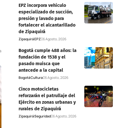
EPZ incorpora vehículo
especializado de succión,
presión y lavado para
fortalecer el alcantarillado
de Zipaquirá
Zipaquirá
EPZ
6 Agosto, 2026
Bogotá cumple 488 años: la
a
fundación de 1538 y el
pasado muisca que
antecede a la capital
Bogotá
Cultura
6 Agosto, 2026
Cinco motocicletas
reforzarán el patrullaje del
Ejército en zonas urbanas y
rurales de Zipaquirá
Zipaquirá
Seguridad
6 Agosto, 2026