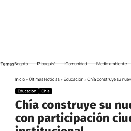
 Temas
Bogotá
Zipaquirá
Comunidad
Medio ambiente
Inicio
»
Últimas Noticias
»
Educación
»
Chía construye su nueva
Educación
Chía
Chía construye su nu
con participación ciu