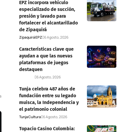
EPZ incorpora vehículo
especializado de succión,
presión y lavado para
fortalecer el alcantarillado
de Zipaquirá
Zipaquirá
EPZ
6 Agosto, 2026
Características clave que
ayudan a que las nuevas
plataformas de juegos
destaquen
Deportes
6 Agosto, 2026
Tunja celebra 487 años de
fundación entre su legado
a
muisca, la Independencia y
el patrimonio colonial
Tunja
Cultura
6 Agosto, 2026
Topacio Casino Colombia: