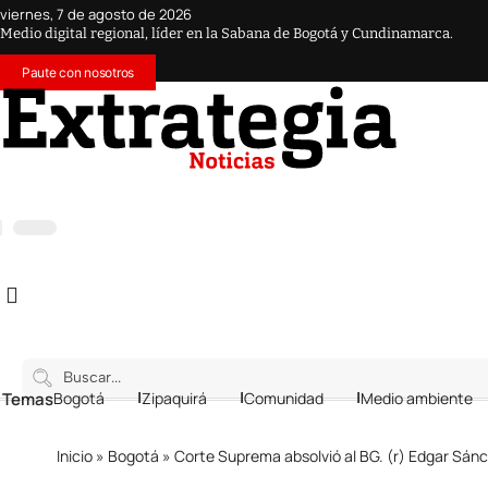
viernes, 7 de agosto de 2026
Medio digital regional, líder en la Sabana de Bogotá y Cundinamarca.
Paute con nosotros
 Temas
Bogotá
Zipaquirá
Comunidad
Medio ambiente
Inicio
»
Bogotá
»
Corte Suprema absolvió al BG. (r) Edgar Sánc