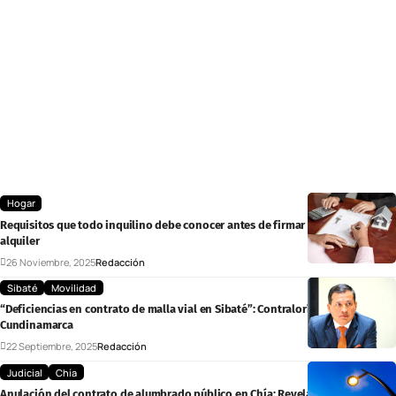
Hogar
Requisitos que todo inquilino debe conocer antes de firmar un contrato de
alquiler
26 Noviembre, 2025
Redacción
Sibaté
Movilidad
“Deficiencias en contrato de malla vial en Sibaté”: Contraloría de
Cundinamarca
22 Septiembre, 2025
Redacción
Judicial
Chía
Anulación del contrato de alumbrado público en Chía: Revelan