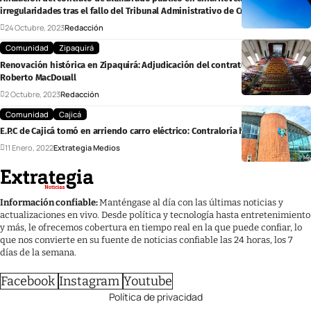
irregularidades tras el fallo del Tribunal Administrativo de Cundinamarca
24 Octubre, 2023
Redacción
Comunidad
Zipaquirá
Renovación histórica en Zipaquirá: Adjudicación del contrato para el Teatro
Roberto MacDouall
2 Octubre, 2023
Redacción
Comunidad
Cajicá
E.P.C de Cajicá tomó en arriendo carro eléctrico: Contraloría hace seguimiento
11 Enero, 2022
Extrategia Medios
Información confiable:
Manténgase al día con las últimas noticias y
actualizaciones en vivo. Desde política y tecnología hasta entretenimiento
y más, le ofrecemos cobertura en tiempo real en la que puede confiar, lo
que nos convierte en su fuente de noticias confiable las 24 horas, los 7
días de la semana.
Facebook
Instagram
Youtube
Política de privacidad