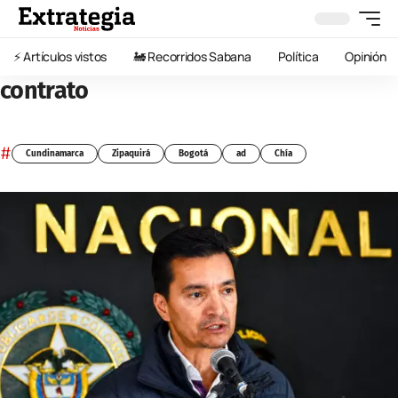
⚡️ Artículos vistos
🚂 Recorridos Sabana
Política
Opinión
contrato
#
Cundinamarca
Zipaquirá
Bogotá
ad
Chía