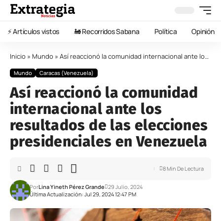
⚡️ Artículos vistos
🚂 Recorridos Sabana
Política
Opinión
Inicio
»
Mundo
»
Así reaccionó la comunidad internacional ante los resultados de las elecciones presidenciales en Venezuela
Mundo
Caracas (Venezuela)
Así reaccionó la comunidad
internacional ante los
resultados de las elecciones
presidenciales en Venezuela
8 Min De Lectura
Por
Lina Yineth Pérez Grande
29 Julio, 2024
Última Actualización: Jul 29, 2024 12:47 PM