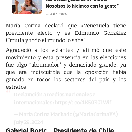
Nosotros lo hicimos con la gente”
30 Julio, 2024
María Corina declaró que «Venezuela tiene
presidente electo y es Edmundo González
Urrutia y todo el mundo lo sabe”.
Agradeció a los votantes y afirmó que este
movimiento y esta presencia en las elecciones
fue algo “abrumador” y demasiado grande, ya
que era indiscutible que la oposición había
ganado en todos los sectores del país y los
estratos.
Declaración a medios nacionales e
internacionales :
https://t.co/4K50E0LWif
— María Corina Machado (@MariaCorinaYA)
July 29, 2024
Gabriel Boric – Presidente de Chile