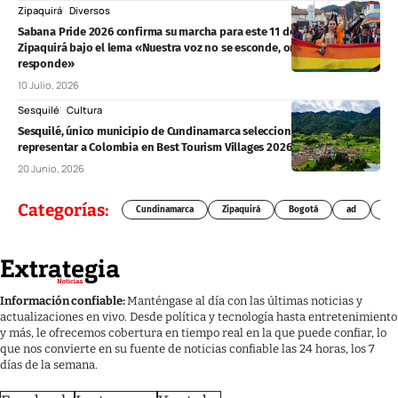
Zipaquirá
Diversos
Sabana Pride 2026 confirma su marcha para este 11 de julio en
Zipaquirá bajo el lema «Nuestra voz no se esconde, orgullo que
responde»
10 Julio, 2026
Sesquilé
Cultura
Sesquilé, único municipio de Cundinamarca seleccionado para
representar a Colombia en Best Tourism Villages 2026
20 Junio, 2026
Categorías:
Cundinamarca
Zipaquirá
Bogotá
ad
Chí
Información confiable:
Manténgase al día con las últimas noticias y
actualizaciones en vivo. Desde política y tecnología hasta entretenimiento
y más, le ofrecemos cobertura en tiempo real en la que puede confiar, lo
que nos convierte en su fuente de noticias confiable las 24 horas, los 7
días de la semana.