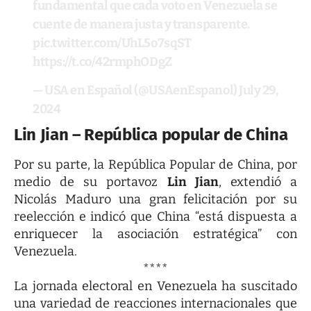
fundamental que cada voto en Venezuela se
cuente de manera justa y transparente.
pic.twitter.com/UhL5o7sqST
https://t.co/42rmphODgZ
— USA en Español (@USAenEspanol)
July 29,
2024
Lin Jian – República popular de China
Por su parte, la República Popular de China, por
medio de su portavoz
Lin Jian
, extendió a
Nicolás Maduro una gran felicitación por su
reelección e indicó que China “está dispuesta a
enriquecer la asociación estratégica” con
Venezuela.
****
La jornada electoral en Venezuela ha suscitado
una variedad de reacciones internacionales que