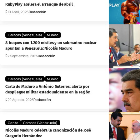
RubyPlay acelera el arranque de abril
10 Abril, 2026
Redacción
Caracas (Venezuela)
Mundo
8 buques con 1.200 misiles y un submarino nuclear
apuntan a Venezuela: Nicolás Maduro
2 Septiembre, 2025
Redacción
Caracas (Venezuela)
Mundo
Carta de Maduro a António Guterres: alerta por
despliegue militar estadounidense en la región
29 Agosto, 2025
Redacción
Gente
Caracas (Venezuela)
Nicolás Maduro celebra la canonización de José
Gregorio Hernández