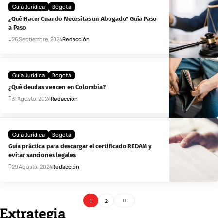
Guía Jurídica
Bogotá
¿Qué Hacer Cuando Necesitas un Abogado? Guía Paso
a Paso
26 Septiembre, 2024
Redacción
Guía Jurídica
Bogotá
¿Qué deudas vencen en Colombia?
31 Agosto, 2024
Redacción
Guía Jurídica
Bogotá
Guía práctica para descargar el certificado REDAM y
evitar sanciones legales
29 Agosto, 2024
Redacción
1
2