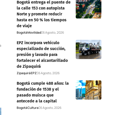
Bogotá entrega el puente de
la calle 153 con autopista
Norte y promete reducir
hasta en 50 % los tiempos
de viaje
Bogotá
Movilidad
6 Agosto, 2026
EPZ incorpora vehículo
a
especializado de succión,
presión y lavado para
fortalecer el alcantarillado
de Zipaquirá
Zipaquirá
EPZ
6 Agosto, 2026
Bogotá cumple 488 años: la
fundación de 1538 y el
pasado muisca que
antecede a la capital
Bogotá
Cultura
6 Agosto, 2026