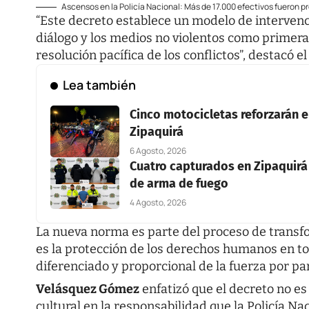
Ascensos en la Policía Nacional: Más de 17.000 efectivos fueron 
“Este decreto establece un modelo de intervenci
diálogo y los medios no violentos como primera
resolución pacífica de los conflictos”, destacó el
Lea también
Cinco motocicletas reforzarán el
Zipaquirá
6 Agosto, 2026
Cuatro capturados en Zipaquirá 
de arma de fuego
4 Agosto, 2026
La nueva norma es parte del proceso de transf
es la protección de los derechos humanos en to
diferenciado y proporcional de la fuerza por pa
Velásquez Gómez
enfatizó que el decreto no e
cultural en la responsabilidad que la Policía Nac