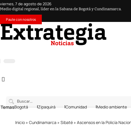
viernes, 7 de agosto de 2026
Medio digital regional, líder en la Sabana de Bogotá y Cundinamarca.
Paute con nosotros
 Temas
Bogotá
Zipaquirá
Comunidad
Medio ambiente
Inicio
»
Cundinamarca
»
Sibaté
»
Ascensos en la Policía Nacio