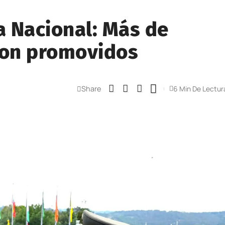
a Nacional: Más de
ron promovidos
Share
6 Min De Lectur