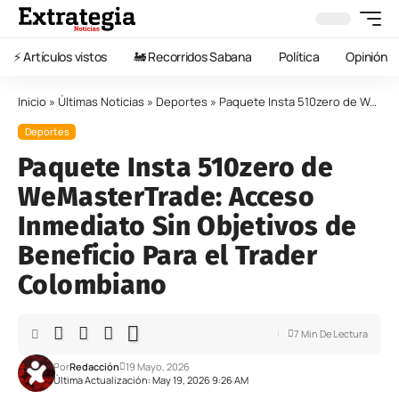
⚡️ Artículos vistos
🚂 Recorridos Sabana
Política
Opinión
Inicio
»
Últimas Noticias
»
Deportes
»
Paquete Insta 510zero de WeMasterTrade: Acceso Inmediato Sin Objetivos de Beneficio Para el Trader Colombiano
Deportes
Paquete Insta 510zero de
WeMasterTrade: Acceso
Inmediato Sin Objetivos de
Beneficio Para el Trader
Colombiano
7 Min De Lectura
Por
Redacción
19 Mayo, 2026
Última Actualización: May 19, 2026 9:26 AM