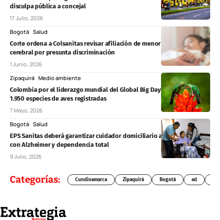
disculpa pública a concejal
17 Julio, 2026
Bogotá
Salud
Corte ordena a Colsanitas revisar afiliación de menor con cáncer
cerebral por presunta discriminación
1 Junio, 2026
Zipaquirá
Medio ambiente
Colombia por el liderazgo mundial del Global Big Day 2026 con más de
1.950 especies de aves registradas
7 Mayo, 2026
Bogotá
Salud
EPS Sanitas deberá garantizar cuidador domiciliario a adulta mayor
con Alzheimer y dependencia total
9 Julio, 2026
Categorías:
Cundinamarca
Zipaquirá
Bogotá
ad
Chí