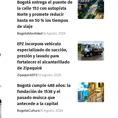
Bogotá entrega el puente de
la calle 153 con autopista
Norte y promete reducir
hasta en 50 % los tiempos
de viaje
Bogotá
Movilidad
6 Agosto, 2026
EPZ incorpora vehículo
especializado de succión,
a
presión y lavado para
fortalecer el alcantarillado
de Zipaquirá
Zipaquirá
EPZ
6 Agosto, 2026
Bogotá cumple 488 años: la
a
fundación de 1538 y el
pasado muisca que
antecede a la capital
Bogotá
Cultura
6 Agosto, 2026