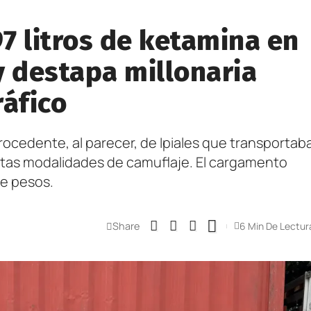
7 litros de ketamina en
y destapa millonaria
ráfico
ocedente, al parecer, de Ipiales que transportab
ntas modalidades de camuflaje. El cargamento
de pesos.
Share
6 Min De Lectur