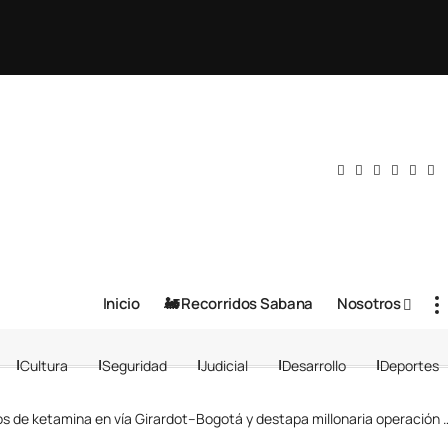
Inicio
🚂 Recorridos Sabana
Nosotros
Cultura
Seguridad
Judicial
Desarrollo
Deportes
 ketamina en vía Girardot–Bogotá y destapa millonaria operación del narcotráfico