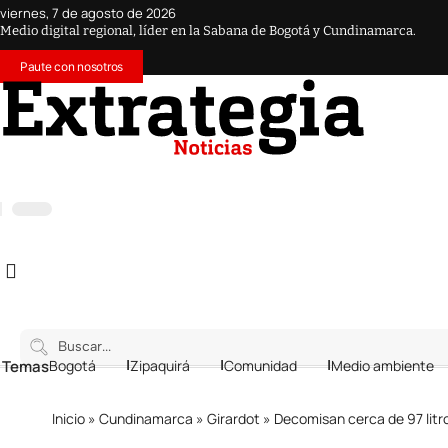
viernes, 7 de agosto de 2026
Medio digital regional, líder en la Sabana de Bogotá y Cundinamarca.
Paute con nosotros
 Temas
Bogotá
Zipaquirá
Comunidad
Medio ambiente
Inicio
»
Cundinamarca
»
Girardot
»
Decomisan cerca de 97 litros de