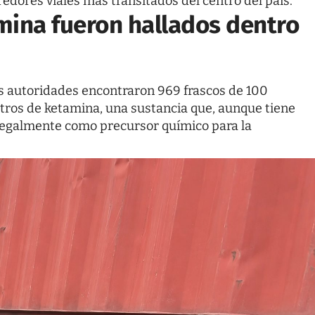
redores viales más transitados del centro del país.
amina fueron hallados dentro
as autoridades encontraron 969 frascos de 100
litros de ketamina, una sustancia que, aunque tiene
ilegalmente como precursor químico para la