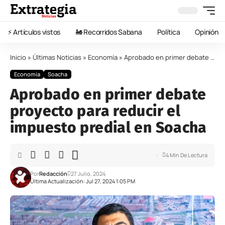
⚡️ Artículos vistos
🚂 Recorridos Sabana
Política
Opinión
Inicio
»
Últimas Noticias
»
Economía
»
Aprobado en primer debate proyecto para reducir el impuesto predial en Soacha
Economía
Soacha
Aprobado en primer debate
proyecto para reducir el
impuesto predial en Soacha
4 Min De Lectura
Por
Redacción
27 Julio, 2024
Última Actualización: Jul 27, 2024 1:05 PM