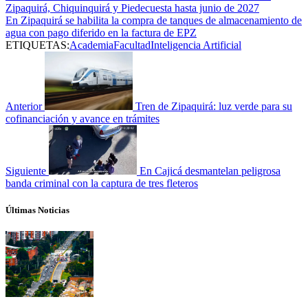
Zipaquirá, Chiquinquirá y Piedecuesta hasta junio de 2027
En Zipaquirá se habilita la compra de tanques de almacenamiento de
agua con pago diferido en la factura de EPZ
ETIQUETAS:
Academia
Facultad
Inteligencia Artificial
Anterior
Tren de Zipaquirá: luz verde para su
cofinanciación y avance en trámites
Siguiente
En Cajicá desmantelan peligrosa
banda criminal con la captura de tres fleteros
Últimas Noticias