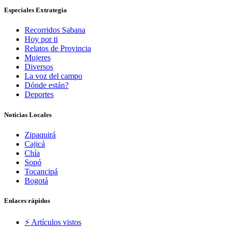
Especiales Extrategia
Recorridos Sabana
Hoy por ti
Relatos de Provincia
Mujeres
Diversos
La voz del campo
Dónde están?
Deportes
Noticias Locales
Zipaquirá
Cajicá
Chía
Sopó
Tocancipá
Bogotá
Enlaces rápidos
⚡️ Artículos vistos