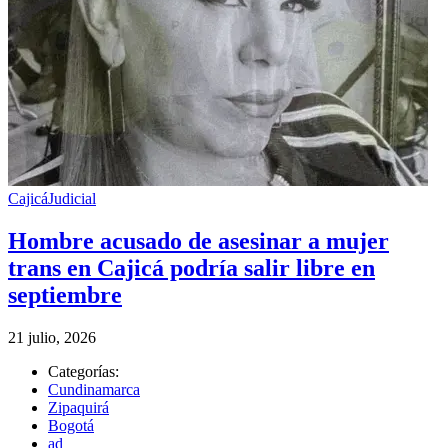
Cajicá
Judicial
Hombre acusado de asesinar a mujer
trans en Cajicá podría salir libre en
septiembre
21 julio, 2026
Categorías:
Cundinamarca
Zipaquirá
Bogotá
ad