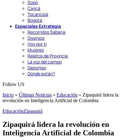
Sopó
Cajicá
Tocancipá
Bogotá
Especiales Extrategia
Recorridos Sabana
Diversos
Hoy por ti
Mujeres
Relatos de Provincia
La voz del campo
Deportes
Dónde están?
Follow US
Inicio
»
Últimas Noticias
»
Educación
»
Zipaquirá lidera la
revolución en Inteligencia Artificial de Colombia
Educación
Zipaquirá
Zipaquirá lidera la revolución en
Inteligencia Artificial de Colombia