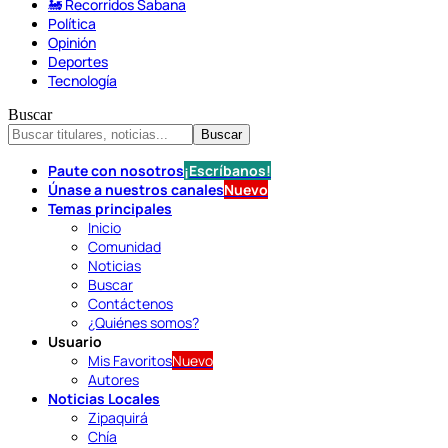
🚂 Recorridos Sabana
Política
Opinión
Deportes
Tecnología
Buscar
Paute con nosotros
¡Escríbanos!
Únase a nuestros canales
Nuevo
Temas principales
Inicio
Comunidad
Noticias
Buscar
Contáctenos
¿Quiénes somos?
Usuario
Mis Favoritos
Nuevo
Autores
Noticias Locales
Zipaquirá
Chía