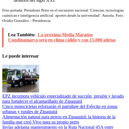
desafíos del siglo XXI.
Foto portada: Presidente Petro en el encuentro nacional ‘Ciencias, tecnologías
cuánticas e inteligencia artificial: aportes desde la universidad’. Autoría: Foto:
Ovidio González – Presidencia.
Lea También:
La próxima Media Maratón
Cundinamarca será en clima cálido y con 15.000 atletas
Le puede interesar
EPZ incorpora vehículo especializado de succión, presión y lavado
para fortalecer el alcantarillado de Zipaquirá
Cinco motocicletas reforzarán el patrullaje del Ejército en zonas
urbanas y rurales de Zipaquirá
Alimentación natural para perros en Zipaquirá: la historia de la
familia que creó Vivo para su propio perro
Invías adelanta mantenimiento en la Ruta Nacional 45A entre