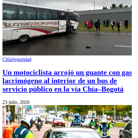
Chía
Seguridad
Un motociclista arrojó un guante con gas
lacrimógeno al interior de un bus de
servicio público en la vía Chía–Bogotá
23 julio, 2026