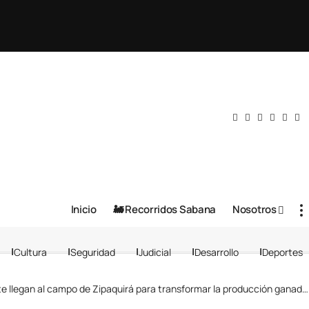
Inicio
🚂 Recorridos Sabana
Nosotros
Cultura
Seguridad
Judicial
Desarrollo
Deportes
te llegan al campo de Zipaquirá para transformar la producción ganadera