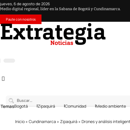
jueves, 6 de agosto de 2026
Medio digital regional, líder en la Sabana de Bogotá y Cundinamarca.
Paute con nosotros
 Temas
Bogotá
Zipaquirá
Comunidad
Medio ambiente
Inicio
»
Cundinamarca
»
Zipaquirá
»
Drones y análisis inteligen