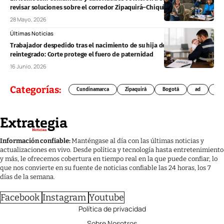
revisar soluciones sobre el corredor Zipaquirá–Chiquinquirá
28 Mayo, 2026
Últimas Noticias
Trabajador despedido tras el nacimiento de su hija deberá ser
reintegrado: Corte protege el fuero de paternidad
16 Junio, 2026
Categorías:
Cundinamarca
Zipaquirá
Bogotá
ad
Chí
Información confiable:
Manténgase al día con las últimas noticias y
actualizaciones en vivo. Desde política y tecnología hasta entretenimiento
y más, le ofrecemos cobertura en tiempo real en la que puede confiar, lo
que nos convierte en su fuente de noticias confiable las 24 horas, los 7
días de la semana.
Facebook
Instagram
Youtube
Política de privacidad
Sobre Nosotros