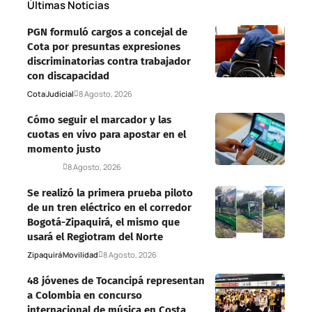
Últimas Noticias
PGN formuló cargos a concejal de
Cota por presuntas expresiones
discriminatorias contra trabajador
con discapacidad
Cota
Judicial
8 Agosto, 2026
Cómo seguir el marcador y las
cuotas en vivo para apostar en el
momento justo
Deportes
8 Agosto, 2026
Se realizó la primera prueba piloto
de un tren eléctrico en el corredor
Bogotá-Zipaquirá, el mismo que
usará el Regiotram del Norte
Zipaquirá
Movilidad
8 Agosto, 2026
48 jóvenes de Tocancipá representan
a Colombia en concurso
internacional de música en Costa