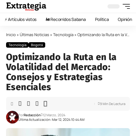
⚡️ Artículos vistos
🚂 Recorridos Sabana
Política
Opinión
Inicio
»
Últimas Noticias
»
Tecnología
»
Optimizando la Ruta en la Volatilidad del Mercado: Consejos y Estrategias Esenciales
Tecnología
Bogotá
Optimizando la Ruta en la
Volatilidad del Mercado:
Consejos y Estrategias
Esenciales
9 Min De Lectura
Por
Redacción
12 Marzo, 2024
Última Actualización: Mar 12, 2024 10:44 AM