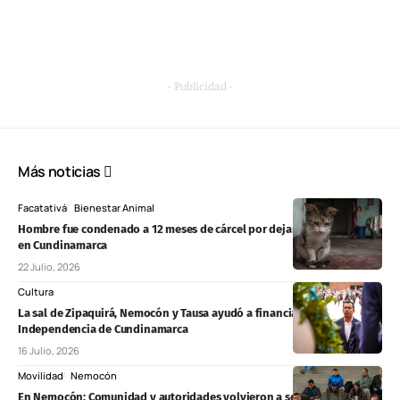
- Publicidad -
Más noticias
Facatativá
Bienestar Animal
Hombre fue condenado a 12 meses de cárcel por dejar ciega a una gata
en Cundinamarca
22 Julio, 2026
Cultura
La sal de Zipaquirá, Nemocón y Tausa ayudó a financiar la
Independencia de Cundinamarca
16 Julio, 2026
Movilidad
Nemocón
En Nemocón: Comunidad y autoridades volvieron a sentarse para