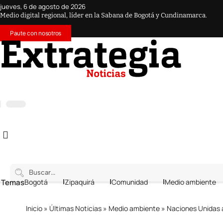
jueves, 6 de agosto de 2026
Medio digital regional, líder en la Sabana de Bogotá y Cundinamarca.
Paute con nosotros
 Temas
Bogotá
Zipaquirá
Comunidad
Medio ambiente
Inicio
»
Últimas Noticias
»
Medio ambiente
»
Naciones Unidas a