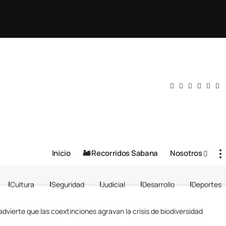
Inicio
🚂 Recorridos Sabana
Nosotros
Cultura
Seguridad
Judicial
Desarrollo
Deportes
dvierte que las coextinciones agravan la crisis de biodiversidad