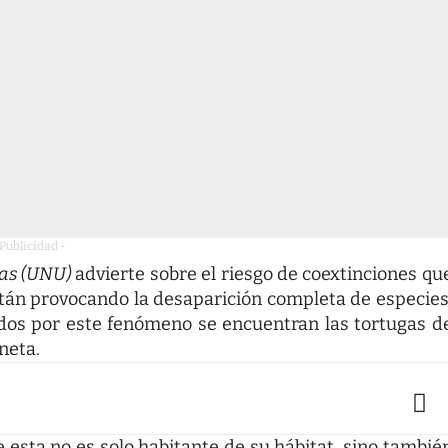
 Publicidad -
as (UNU)
advierte sobre el riesgo de coextinciones qu
stán provocando la desaparición completa de especies
ados por este fenómeno se encuentran las tortugas d
neta.
e esta no es solo habitante de su hábitat, sino tambié