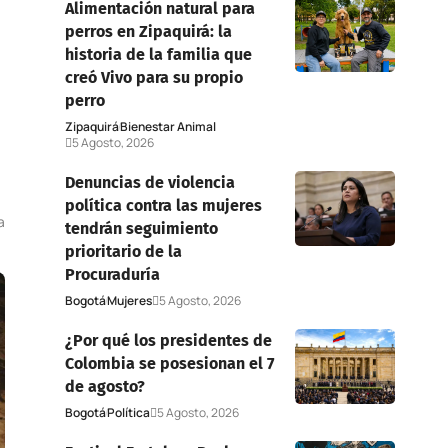
Alimentación natural para
perros en Zipaquirá: la
historia de la familia que
creó Vivo para su propio
perro
Zipaquirá
Bienestar Animal
5 Agosto, 2026
Denuncias de violencia
política contra las mujeres
a
tendrán seguimiento
prioritario de la
Procuraduría
Bogotá
Mujeres
5 Agosto, 2026
¿Por qué los presidentes de
Colombia se posesionan el 7
de agosto?
Bogotá
Política
5 Agosto, 2026