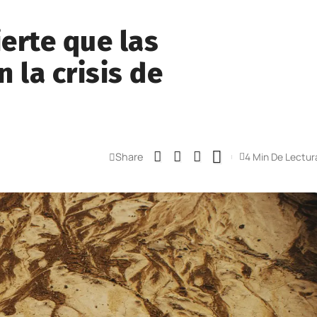
erte que las
 la crisis de
Share
4 Min De Lectur