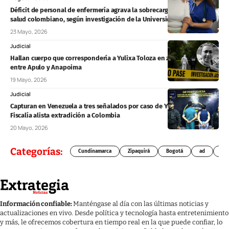
Déficit de personal de enfermería agrava la sobrecarga del sistema de
salud colombiano, según investigación de la Universidad Nacional
23 Mayo, 2026
Judicial
Hallan cuerpo que correspondería a Yulixa Toloza en zona boscosa
entre Apulo y Anapoima
19 Mayo, 2026
Judicial
Capturan en Venezuela a tres señalados por caso de Yulixa Toloza y
Fiscalía alista extradición a Colombia
20 Mayo, 2026
Categorías:
Cundinamarca
Zipaquirá
Bogotá
ad
Chí
Información confiable:
Manténgase al día con las últimas noticias y
actualizaciones en vivo. Desde política y tecnología hasta entretenimiento
y más, le ofrecemos cobertura en tiempo real en la que puede confiar, lo