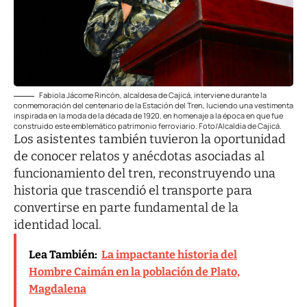
Fabiola Jácome Rincón, alcaldesa de Cajicá, interviene durante la
conmemoración del centenario de la Estación del Tren, luciendo una vestimenta
inspirada en la moda de la década de 1920, en homenaje a la época en que fue
construido este emblemático patrimonio ferroviario. Foto/Alcaldía de Cajicá.
Los asistentes también tuvieron la oportunidad
de conocer relatos y anécdotas asociadas al
funcionamiento del tren, reconstruyendo una
historia que trascendió el transporte para
convertirse en parte fundamental de la
identidad local.
Lea También:
La impactante historia del
Hombre Caimán en la población de Plato,
Magdalena