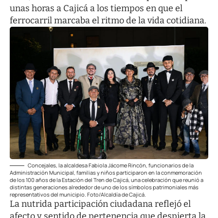
unas horas a Cajicá a los tiempos en que el
ferrocarril marcaba el ritmo de la vida cotidiana.
Concejales, la alcaldesa Fabiola Jácome Rincón, funcionarios de la
Administración Municipal, familias y niños participaron en la conmemoración
de los 100 años de la Estación del Tren de Cajicá, una celebración que reunió a
distintas generaciones alrededor de uno de los símbolos patrimoniales más
representativos del municipio. Foto/Alcaldía de Cajicá.
La nutrida participación ciudadana reflejó el
afecto y sentido de pertenencia que despierta la