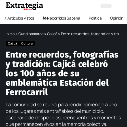
⚡️ Artículos vistos
🚂 Recorridos Sabana
Política
Opinión
Inicio
»
Cundinamarca
»
Cajicá
»
Entre recuerdos, fotografías y tradición: Cajicá celebró los 100 años de su emblemática Estación del Ferrocarril
Cajicá
Cultura
Entre recuerdos, fotografías
y tradición: Cajicá celebró
los 100 años de su
emblemática Estación del
Ferrocarril
La comunidad se reunió para rendir homenaje a uno
de los lugares más entrañables del municipio,
escenario de despedidas, reencuentros y momentos
que permanecen vivos en la memoria colectiva.