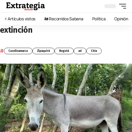
⚡️ Artículos vistos
🚂 Recorridos Sabana
Política
Opinión
extinción
#
Cundinamarca
Zipaquirá
Bogotá
ad
Chía