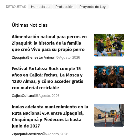
ETIQUETAS:
Humedales
Protección
Proyecto de Ley
Últimas Noticias
Alimentación natural para perros en
Zipaquirá: la historia de la familia
que creó Vivo para su propio perro
Zipaquirá
Bienestar Animal
5 Agosto, 2026
Festival Fortaleza Rock cumple 15
años en Cajicá: fechas, La Mosca y
1280 Almas, y cómo acceder gratis
con material reciclable
Cajicá
Cultura
5 Agosto, 2026
Invías adelanta mantenimiento en la
Ruta Nacional 45A entre Zipaquirá,
Chiquinquirá y Piedecuesta hasta
junio de 2027
Zipaquirá
Movilidad
5 Agosto, 2026