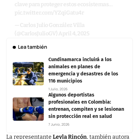
clave para proteger estos ecosistemas…
pic.twitter.com/YZqiGatu4r
— Carlos Julio González Villa
(@CarlosJulioGV)
April 4, 2025
Lea también
Cundinamarca incluirá a los
animales en planes de
emergencia y desastres de los
116 municipios
1 Julio, 2026
Algunos deportistas
profesionales en Colombia:
entrenan, compiten y se lesionan
sin protección real en salud
7 Junio, 2026
La representante
Leyla Rincón
, también autora