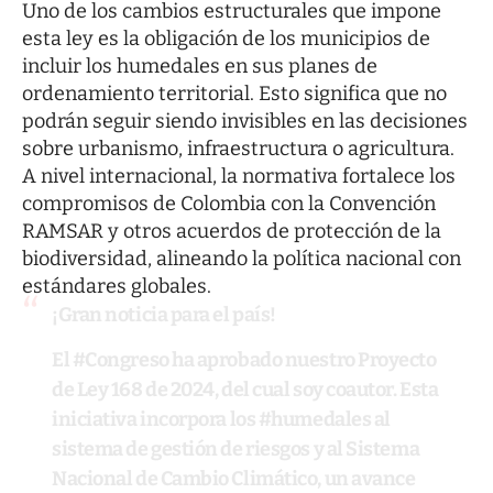
Uno de los cambios estructurales que impone
esta ley es la obligación de los municipios de
incluir los humedales en sus planes de
ordenamiento territorial. Esto significa que no
podrán seguir siendo invisibles en las decisiones
sobre urbanismo, infraestructura o agricultura.
A nivel internacional, la normativa fortalece los
compromisos de Colombia con la Convención
RAMSAR y otros acuerdos de protección de la
biodiversidad, alineando la política nacional con
estándares globales.
¡Gran noticia para el país!
El
#Congreso
ha aprobado nuestro Proyecto
de Ley 168 de 2024, del cual soy coautor. Esta
iniciativa incorpora los
#humedales
al
sistema de gestión de riesgos y al Sistema
Nacional de Cambio Climático, un avance