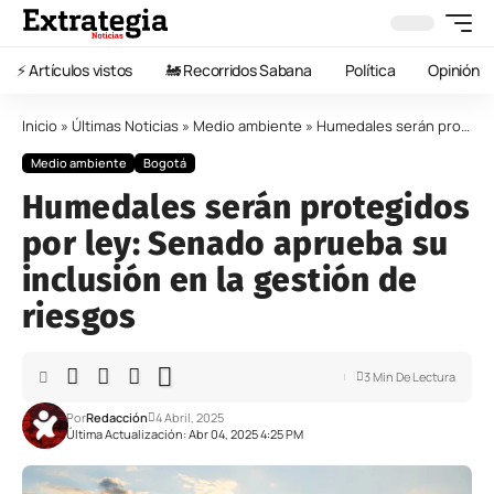
⚡️ Artículos vistos
🚂 Recorridos Sabana
Política
Opinión
Inicio
»
Últimas Noticias
»
Medio ambiente
»
Humedales serán protegidos por ley: Senado aprueba su inclusión en la gestión de riesgos
Medio ambiente
Bogotá
Humedales serán protegidos
por ley: Senado aprueba su
inclusión en la gestión de
riesgos
3 Min De Lectura
Por
Redacción
4 Abril, 2025
Última Actualización: Abr 04, 2025 4:25 PM