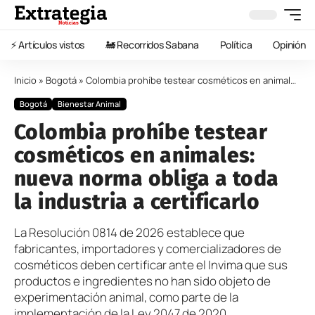
⚡️ Artículos vistos
🚂 Recorridos Sabana
Política
Opinión
Inicio
»
Bogotá
»
Colombia prohíbe testear cosméticos en animales: nueva norma obliga a toda la industria a certificarlo
Bogotá
Bienestar Animal
Colombia prohíbe testear
cosméticos en animales:
nueva norma obliga a toda
la industria a certificarlo
La Resolución 0814 de 2026 establece que
fabricantes, importadores y comercializadores de
cosméticos deben certificar ante el Invima que sus
productos e ingredientes no han sido objeto de
experimentación animal, como parte de la
implementación de la Ley 2047 de 2020.