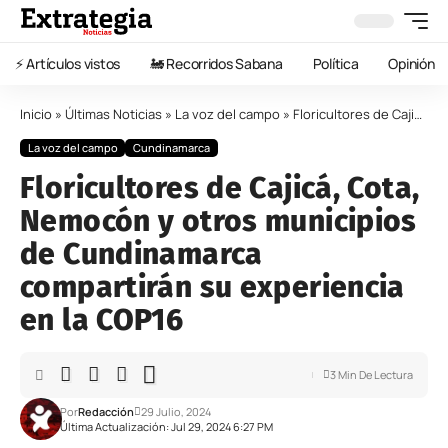
⚡️ Artículos vistos
🚂 Recorridos Sabana
Política
Opinión
Inicio
»
Últimas Noticias
»
La voz del campo
»
Floricultores de Cajicá, Cota, Nemocón y otros municipios de Cundinamarca compartirán su experiencia en la COP16
La voz del campo
Cundinamarca
Floricultores de Cajicá, Cota,
Nemocón y otros municipios
de Cundinamarca
compartirán su experiencia
en la COP16
3 Min De Lectura
Por
Redacción
29 Julio, 2024
Última Actualización: Jul 29, 2024 6:27 PM