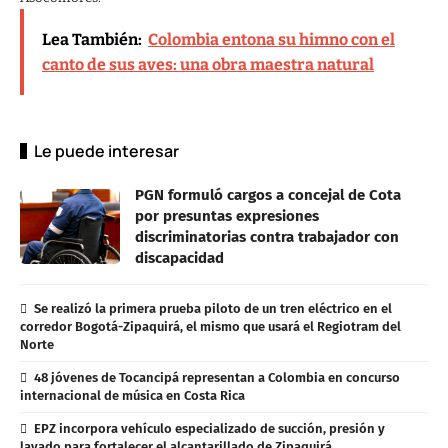
Lea También:
Colombia entona su himno con el
canto de sus aves: una obra maestra natural
Le puede interesar
PGN formuló cargos a concejal de Cota
por presuntas expresiones
discriminatorias contra trabajador con
discapacidad
Se realizó la primera prueba piloto de un tren eléctrico en el
corredor Bogotá-Zipaquirá, el mismo que usará el Regiotram del
Norte
48 jóvenes de Tocancipá representan a Colombia en concurso
internacional de música en Costa Rica
EPZ incorpora vehículo especializado de succión, presión y
lavado para fortalecer el alcantarillado de Zipaquirá