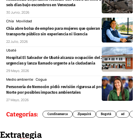
seis días bajo escombros en Venezuela
30 Junio, 2026
Chía
Movilidad
Chía abre bolsa de empleo para mujeres que quieran conducir
transporte público sin experiencia ni licencia
22 Julio, 2026
Ubaté
Hospital El Salvador de Ubaté alcanza ocupación del 200 % en
urgencias y lanza llamado urgente a la ciudadanía
29 Mayo, 2026
Medio ambiente
Cogua
Personería de Nemocón pidió revisión rigurosa al proyecto Chivor II
Norte por posibles impactos ambientales
27 Mayo, 2026
Categorías:
Cundinamarca
Zipaquirá
Bogotá
ad
Chí