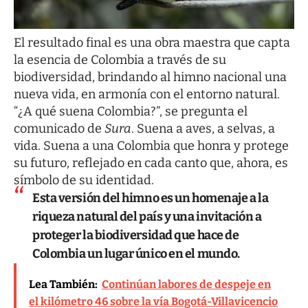
El resultado final es una obra maestra que capta
la esencia de Colombia a través de su
biodiversidad, brindando al himno nacional una
nueva vida, en armonía con el entorno natural.
“¿A qué suena Colombia?”, se pregunta el
comunicado de
Sura
. Suena a aves, a selvas, a
vida. Suena a una Colombia que honra y protege
su futuro, reflejado en cada canto que, ahora, es
símbolo de su identidad.
Esta versión del himno es un homenaje a la
riqueza natural del país y una invitación a
proteger la biodiversidad que hace de
Colombia un lugar único en el mundo.
Lea También:
Continúan labores de despeje en
el kilómetro 46 sobre la vía Bogotá-Villavicencio