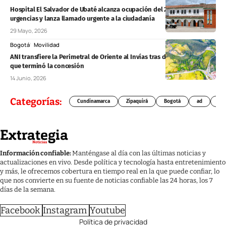
Hospital El Salvador de Ubaté alcanza ocupación del 200 % en
urgencias y lanza llamado urgente a la ciudadanía
29 Mayo, 2026
Bogotá
Movilidad
ANI transfiere la Perimetral de Oriente al Invías tras decisión arbitral
que terminó la concesión
14 Junio, 2026
Categorías:
Cundinamarca
Zipaquirá
Bogotá
ad
Chí
Información confiable:
Manténgase al día con las últimas noticias y
actualizaciones en vivo. Desde política y tecnología hasta entretenimiento
y más, le ofrecemos cobertura en tiempo real en la que puede confiar, lo
que nos convierte en su fuente de noticias confiable las 24 horas, los 7
días de la semana.
Facebook
Instagram
Youtube
Política de privacidad