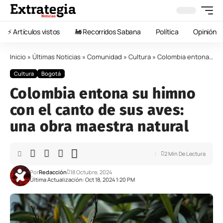
⚡️ Artículos vistos
🚂 Recorridos Sabana
Política
Opinión
Inicio
»
Últimas Noticias
»
Comunidad
»
Cultura
»
Colombia entona su himno con el canto de sus aves: una obra maestra natural
Cultura
Bogotá
Colombia entona su himno
con el canto de sus aves:
una obra maestra natural
2 Min De Lectura
Por
Redacción
18 Octubre, 2024
Última Actualización: Oct 18, 2024 1:20 PM