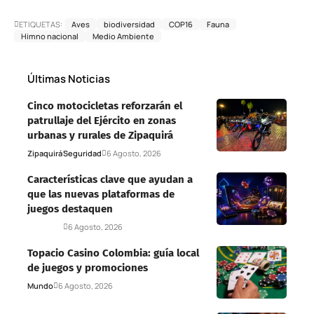
ETIQUETAS:
Aves
biodiversidad
COP16
Fauna
Himno nacional
Medio Ambiente
Últimas Noticias
Cinco motocicletas reforzarán el
patrullaje del Ejército en zonas
urbanas y rurales de Zipaquirá
Zipaquirá
Seguridad
6 Agosto, 2026
Características clave que ayudan a
que las nuevas plataformas de
juegos destaquen
Deportes
6 Agosto, 2026
Topacio Casino Colombia: guía local
de juegos y promociones
Mundo
6 Agosto, 2026