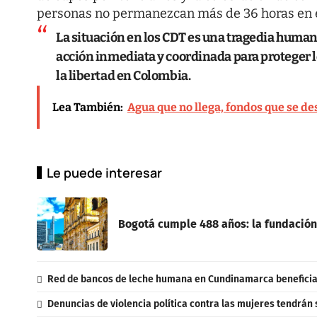
personas no permanezcan más de 36 horas en e
La situación en los CDT es una tragedia human
acción inmediata y coordinada para proteger l
la libertad en Colombia.
Lea También:
Agua que no llega, fondos que se de
Le puede interesar
Bogotá cumple 488 años: la fundación
Red de bancos de leche humana en Cundinamarca beneficia 
Denuncias de violencia política contra las mujeres tendrán 