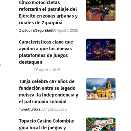
Cinco motocicletas
reforzarán el patrullaje del
Ejército en zonas urbanas y
rurales de Zipaquirá
Zipaquirá
Seguridad
6 Agosto, 2026
Características clave que
ayudan a que las nuevas
plataformas de juegos
destaquen
a
Deportes
6 Agosto, 2026
Tunja celebra 487 años de
fundación entre su legado
muisca, la Independencia y
el patrimonio colonial
Tunja
Cultura
6 Agosto, 2026
Topacio Casino Colombia:
guía local de juegos y