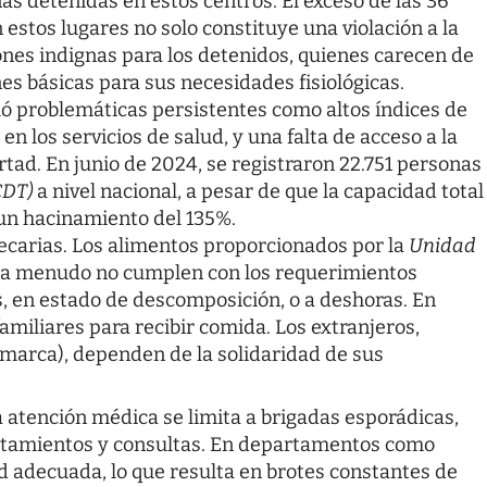
s detenidas en estos centros. El exceso de las 36
 estos lugares no solo constituye una violación a la
ones indignas para los detenidos, quienes carecen de
es básicas para sus necesidades fisiológicas.
ó problemáticas persistentes como altos índices de
en los servicios de salud, y una falta de acceso a la
rtad. En junio de 2024, se registraron 22.751 personas
CDT)
a nivel nacional, a pesar de que la capacidad total
a un hacinamiento del 135%.
ecarias. Los alimentos proporcionados por la
Unidad
a menudo no cumplen con los requerimientos
, en estado de descomposición, o a deshoras. En
miliares para recibir comida. Los extranjeros,
marca), dependen de la solidaridad de sus
La atención médica se limita a brigadas esporádicas,
tratamientos y consultas. En departamentos como
 adecuada, lo que resulta en brotes constantes de