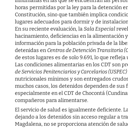
inhumanas en las que se encuentran las persona
horas permitidas por la ley para la detención en
Constitución, sino que también implica condici
lugares adecuados para dormir y de instalacion
En su reciente evaluación, la
Sala Especial
revel
hacinamiento, deficiencias en la alimentación y 
información para la población privada de la libe
detenidas en
Centros de Detención Transitoria (
de estos lugares es de solo 9.691, lo que reflej
Las condiciones alimentarias en los CDT son pr
de Servicios Penitenciarios y Carcelarios (USPEC)
nutricionales mínimos y son entregados crudos
muchos casos, los detenidos dependen de sus fa
especialmente en el CDT de Chocontá (Cundina
compañeros para alimentarse.
El servicio de salud es igualmente deficiente. 
dejando a los detenidos sin acceso regular a 
Magdalena, no se proporciona atención de salud