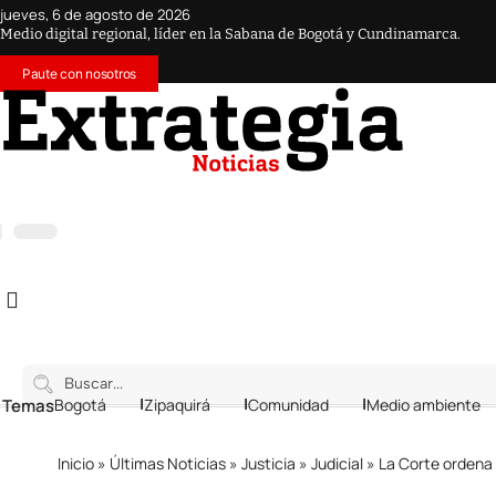
jueves, 6 de agosto de 2026
Medio digital regional, líder en la Sabana de Bogotá y Cundinamarca.
Paute con nosotros
 Temas
Bogotá
Zipaquirá
Comunidad
Medio ambiente
Inicio
»
Últimas Noticias
»
Justicia
»
Judicial
»
La Corte ordena ac