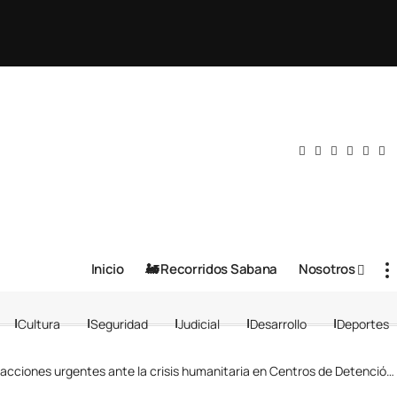
Inicio
🚂 Recorridos Sabana
Nosotros
Cultura
Seguridad
Judicial
Desarrollo
Deportes
ciones urgentes ante la crisis humanitaria en Centros de Detención Transitoria