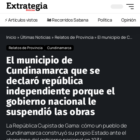
⚡️ Artículos vistos
🚂 Recorridos Sabana
Política
Opinión
Inicio
»
Últimas Noticias
»
Relatos de Provincia
»
El municipio de Cundinamarca que se declaró república independiente porque el gobierno nacional le suspendió las obras
Relatos de Provincia
Cundinamarca
El municipio de
Cundinamarca que se
declaró república
independiente porque el
gobierno nacional le
suspendió las obras
La República Cupista de Gama: cómo un pueblo de
Cundinamarca construyó su propio Estado ante el
abandono del gobierno nacional en 1934.