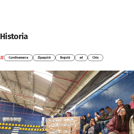
Historia
#
Cundinamarca
Zipaquirá
Bogotá
ad
Chía