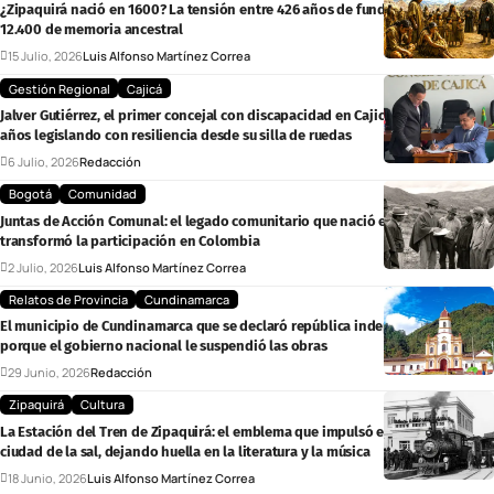
¿Zipaquirá nació en 1600? La tensión entre 426 años de fundación colonial y
12.400 de memoria ancestral
15 Julio, 2026
Luis Alfonso Martínez Correa
Gestión Regional
Cajicá
Jalver Gutiérrez, el primer concejal con discapacidad en Cajicá, lleva cuatro
años legislando con resiliencia desde su silla de ruedas
6 Julio, 2026
Redacción
Bogotá
Comunidad
Juntas de Acción Comunal: el legado comunitario que nació en Chocontá y
transformó la participación en Colombia
2 Julio, 2026
Luis Alfonso Martínez Correa
Relatos de Provincia
Cundinamarca
El municipio de Cundinamarca que se declaró república independiente
porque el gobierno nacional le suspendió las obras
29 Junio, 2026
Redacción
Zipaquirá
Cultura
La Estación del Tren de Zipaquirá: el emblema que impulsó el desarrollo de la
ciudad de la sal, dejando huella en la literatura y la música
18 Junio, 2026
Luis Alfonso Martínez Correa