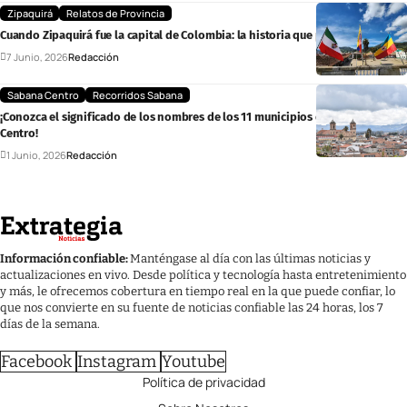
Zipaquirá
Relatos de Provincia
Cuando Zipaquirá fue la capital de Colombia: la historia que pocos conocen
7 Junio, 2026
Redacción
Sabana Centro
Recorridos Sabana
¡Conozca el significado de los nombres de los 11 municipios de Sabana
Centro!
1 Junio, 2026
Redacción
Información confiable:
Manténgase al día con las últimas noticias y
actualizaciones en vivo. Desde política y tecnología hasta entretenimiento
y más, le ofrecemos cobertura en tiempo real en la que puede confiar, lo
que nos convierte en su fuente de noticias confiable las 24 horas, los 7
días de la semana.
Facebook
Instagram
Youtube
Política de privacidad