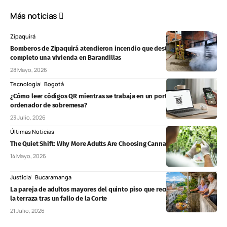
Más noticias
Zipaquirá
Bomberos de Zipaquirá atendieron incendio que destruyó por
completo una vivienda en Barandillas
28 Mayo, 2026
Tecnología
Bogotá
¿Cómo leer códigos QR mientras se trabaja en un portátil o un
ordenador de sobremesa?
23 Julio, 2026
Últimas Noticias
The Quiet Shift: Why More Adults Are Choosing Cannabis Over Alcohol
14 Mayo, 2026
Justicia
Bucaramanga
La pareja de adultos mayores del quinto piso que recuperó su acceso a
la terraza tras un fallo de la Corte
21 Julio, 2026