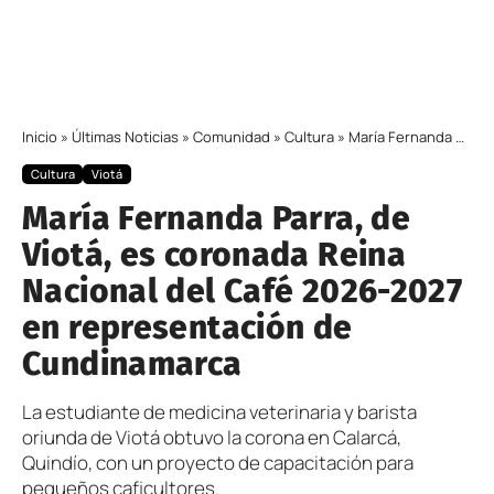
Inicio
»
Últimas Noticias
»
Comunidad
»
Cultura
»
María Fernanda Parra, de Viotá, es coronada Reina Nacional del Café 2026-2027 en representación de Cundinamarca
Cultura
Viotá
María Fernanda Parra, de
Viotá, es coronada Reina
Nacional del Café 2026-2027
en representación de
Cundinamarca
La estudiante de medicina veterinaria y barista
oriunda de Viotá obtuvo la corona en Calarcá,
Quindío, con un proyecto de capacitación para
pequeños caficultores.