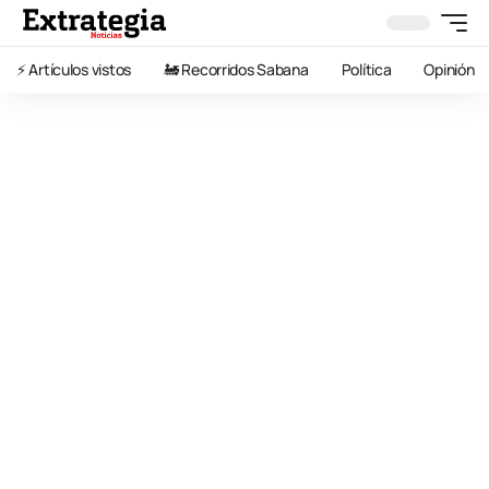
⚡️ Artículos vistos
🚂 Recorridos Sabana
Política
Opinión