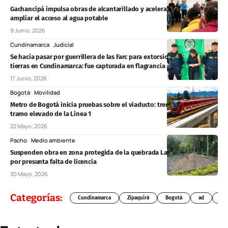
Gachancipá impulsa obras de alcantarillado y acelera proyectos para
ampliar el acceso al agua potable
9 Junio, 2026
Cundinamarca
Judicial
Se hacía pasar por guerrillera de las Farc para extorsionar y robar
tierras en Cundinamarca: fue capturada en flagrancia
17 Junio, 2026
Bogotá
Movilidad
Metro de Bogotá inicia pruebas sobre el viaducto: trenes ya recorren
tramo elevado de la Línea 1
22 Mayo, 2026
Pacho
Medio ambiente
Suspenden obra en zona protegida de la quebrada La Seca, en Pacho,
por presunta falta de licencia
30 Mayo, 2026
Categorías:
Cundinamarca
Zipaquirá
Bogotá
ad
Chí