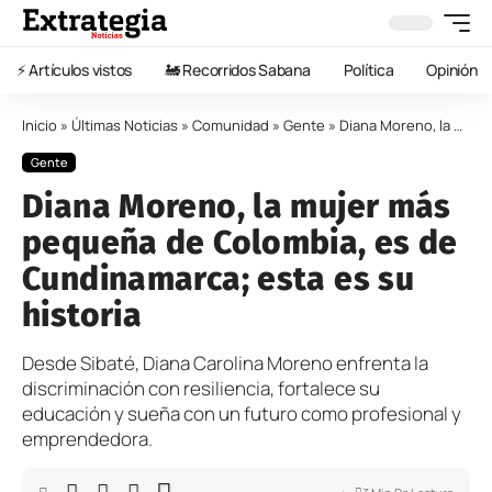
⚡️ Artículos vistos
🚂 Recorridos Sabana
Política
Opinión
Inicio
»
Últimas Noticias
»
Comunidad
»
Gente
»
Diana Moreno, la mujer más pequeña de Colombia, es de Cundinamarca; esta es su historia
Gente
Diana Moreno, la mujer más
pequeña de Colombia, es de
Cundinamarca; esta es su
historia
Desde Sibaté, Diana Carolina Moreno enfrenta la
discriminación con resiliencia, fortalece su
educación y sueña con un futuro como profesional y
emprendedora.