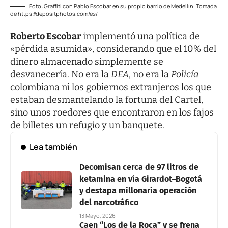
Foto: Graffiti con Pablo Escobar en su propio barrio de Medellín. Tomada
de https://depositphotos.com/es/
Roberto Escobar
implementó una política de
«pérdida asumida», considerando que el 10% del
dinero almacenado simplemente se
desvanecería. No era la
DEA
, no era la
Policía
colombiana ni los gobiernos extranjeros los que
estaban desmantelando la fortuna del Cartel,
sino unos roedores que encontraron en los fajos
de billetes un refugio y un banquete.
Lea también
Decomisan cerca de 97 litros de
ketamina en vía Girardot–Bogotá
y destapa millonaria operación
del narcotráfico
13 Mayo, 2026
Caen “Los de la Roca” y se frena