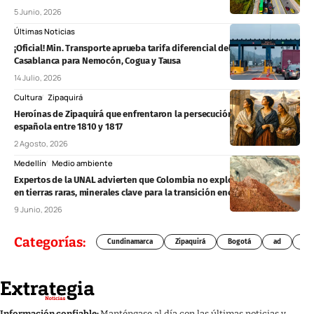
5 Junio, 2026
Últimas Noticias
¡Oficial! Min. Transporte aprueba tarifa diferencial del 50% en el peaje
Casablanca para Nemocón, Cogua y Tausa
14 Julio, 2026
Cultura
Zipaquirá
Heroínas de Zipaquirá que enfrentaron la persecución de la Corona
española entre 1810 y 1817
2 Agosto, 2026
Medellín
Medio ambiente
Expertos de la UNAL advierten que Colombia no explota su potencial
en tierras raras, minerales clave para la transición energética global
9 Junio, 2026
Categorías:
Cundinamarca
Zipaquirá
Bogotá
ad
Chí
Información confiable:
Manténgase al día con las últimas noticias y