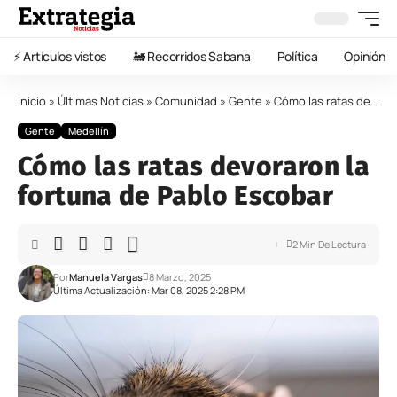
⚡️ Artículos vistos
🚂 Recorridos Sabana
Política
Opinión
Inicio
»
Últimas Noticias
»
Comunidad
»
Gente
»
Cómo las ratas devoraron la fortuna de Pablo Escobar
Gente
Medellín
Cómo las ratas devoraron la
fortuna de Pablo Escobar
2 Min De Lectura
Por
Manuela Vargas
8 Marzo, 2025
Última Actualización: Mar 08, 2025 2:28 PM