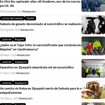
En Chía fue capturado alias «El Hombre», uno de los narcos más buscados
por EE. UU.
6 Diciembre, 2024
Redacción
La voz del campo
Ubaté
Subasta de ganado decomisado al narcotráfico se realizará en Ubaté
22 Agosto, 2024
Redacción
Judicial
Bogotá
¿Quién es el ‘Capo Toño’ el narcotraficante que construía una “hacienda
Nápoles” en Cundinamarca?
8 Mayo, 2024
Redacción
Judicial
Zipaquirá
Operativo en Zipaquirá desarticula red de narcotráfico
11 Abril, 2024
Redacción
Judicial
Zipaquirá
Un camión de frutas en Zipaquirá servía de fachada para la venta de
estupefacientes
22 Marzo, 2024
Redacción