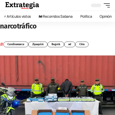
⚡️ Artículos vistos
🚂 Recorridos Sabana
Política
Opinión
narcotráfico
#
Cundinamarca
Zipaquirá
Bogotá
ad
Chía