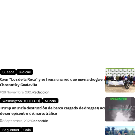
Suesca
Judicial
Caen “Los de la Roca” y se frena una red que movía droga en Suesca, Sesquilé,
Chocontá y Guatavita
20 Noviembre, 2025
Redacción
Washington D.C. (EEUU)
Mundo
Trump anuncia destrucción de barco cargado de drogas y acusa a Venezuela
de ser epicentro del narcotráfico
2 Septiembre, 2025
Redacción
Seguridad
Chía