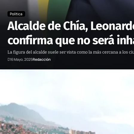
Política
Alcalde de Chía, Leonard
confirma que no será inh
La figura del alcalde suele ser vista como la más cercana a los
16 Mayo, 2025
Redacción