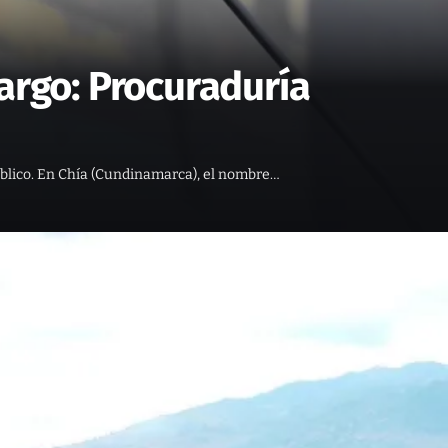
argo: Procuraduría
público. En Chía (Cundinamarca), el nombre…