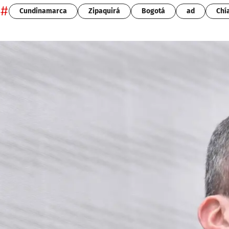
#
Cundinamarca
Zipaquirá
Bogotá
ad
Chí