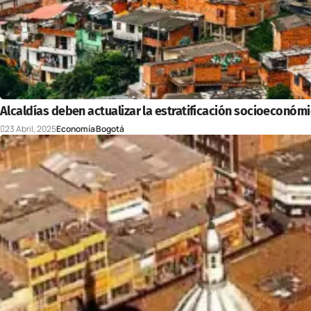
Alcaldías deben actualizar la estratificación socioeconómi
23 Abril, 2025
Economía
Bogotá