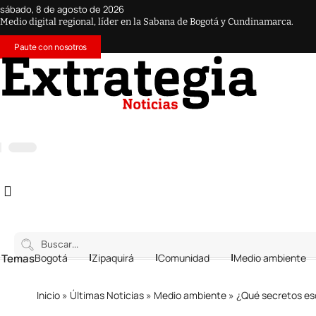
sábado, 8 de agosto de 2026
Medio digital regional, líder en la Sabana de Bogotá y Cundinamarca.
Paute con nosotros
 Temas
Bogotá
Zipaquirá
Comunidad
Medio ambiente
Inicio
»
Últimas Noticias
»
Medio ambiente
»
¿Qué secretos esco