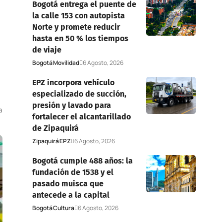
Bogotá entrega el puente de
la calle 153 con autopista
Norte y promete reducir
hasta en 50 % los tiempos
de viaje
Bogotá
Movilidad
6 Agosto, 2026
EPZ incorpora vehículo
especializado de succión,
presión y lavado para
a
fortalecer el alcantarillado
de Zipaquirá
Zipaquirá
EPZ
6 Agosto, 2026
Bogotá cumple 488 años: la
fundación de 1538 y el
pasado muisca que
antecede a la capital
Bogotá
Cultura
6 Agosto, 2026