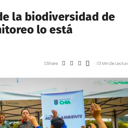
e la biodiversidad de
itoreo lo está
Share
3 Min De Lectur