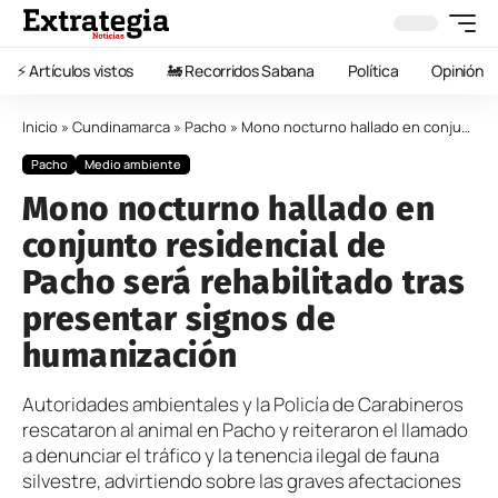
⚡️ Artículos vistos
🚂 Recorridos Sabana
Política
Opinión
Inicio
»
Cundinamarca
»
Pacho
»
Mono nocturno hallado en conjunto residencial de Pacho será rehabilitado tras presentar signos de humanización
Pacho
Medio ambiente
Mono nocturno hallado en
conjunto residencial de
Pacho será rehabilitado tras
presentar signos de
humanización
Autoridades ambientales y la Policía de Carabineros
rescataron al animal en Pacho y reiteraron el llamado
a denunciar el tráfico y la tenencia ilegal de fauna
silvestre, advirtiendo sobre las graves afectaciones