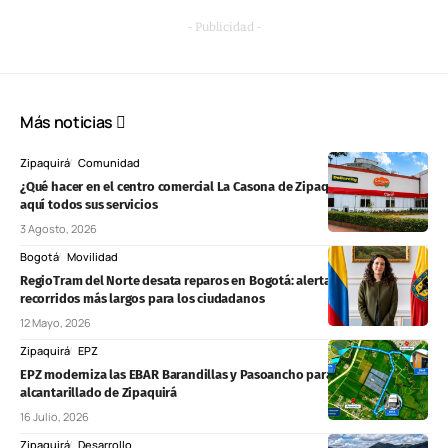
- Publicidad -
Más noticias
Zipaquirá
Comunidad
¿Qué hacer en el centro comercial La Casona de Zipaquirá? Conozca
aquí todos sus servicios
3 Agosto, 2026
Bogotá
Movilidad
RegioTram del Norte desata reparos en Bogotá: alertan cierres, rejas y
recorridos más largos para los ciudadanos
12 Mayo, 2026
Zipaquirá
EPZ
EPZ moderniza las EBAR Barandillas y Pasoancho para mejorar el
alcantarillado de Zipaquirá
16 Julio, 2026
Zipaquirá
Desarrollo