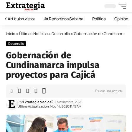
⚡️ Artículos vistos
🚂 Recorridos Sabana
Política
Opinión
Inicio
»
Últimas Noticias
»
Desarrollo
»
Gobernación de Cundinamarca impulsa proyectos para Cajicá
Desarrollo
Gobernación de
Cundinamarca impulsa
proyectos para Cajicá
2 Min De Lectura
Por
Extrategia Medios
14 Noviembre, 2020
Última Actualización: Nov 14, 2020 11:15 AM