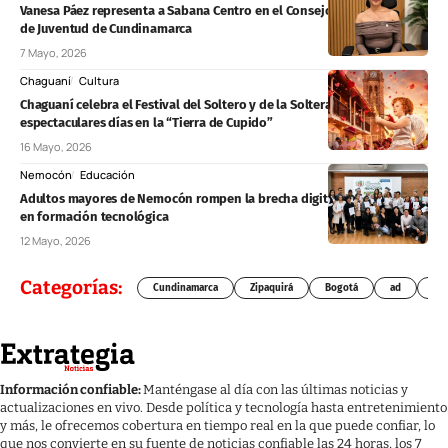
Vanesa Páez representa a Sabana Centro en el Consejo Departamental
de Juventud de Cundinamarca
7 Mayo, 2026
Chaguaní
Cultura
Chaguaní celebra el Festival del Soltero y de la Soltera: tres
espectaculares días en la “Tierra de Cupido”
16 Mayo, 2026
Nemocón
Educación
Adultos mayores de Nemocón rompen la brecha digital tras graduarse
en formación tecnológica
12 Mayo, 2026
Categorías:
Cundinamarca
Zipaquirá
Bogotá
ad
Chí
Información confiable:
Manténgase al día con las últimas noticias y
actualizaciones en vivo. Desde política y tecnología hasta entretenimiento
y más, le ofrecemos cobertura en tiempo real en la que puede confiar, lo
que nos convierte en su fuente de noticias confiable las 24 horas, los 7