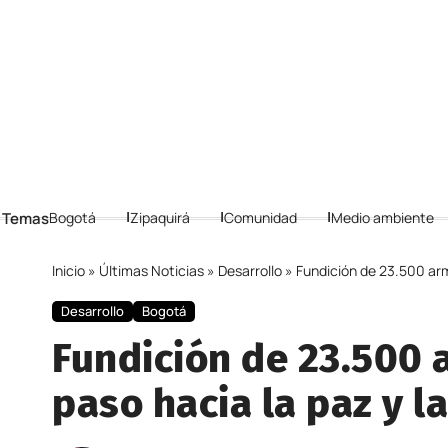
 Temas
Bogotá
Zipaquirá
Comunidad
Medio ambiente
Inicio
»
Últimas Noticias
»
Desarrollo
»
Fundición de 23.500 arm
Desarrollo
Bogotá
Fundición de 23.500 
paso hacia la paz y l