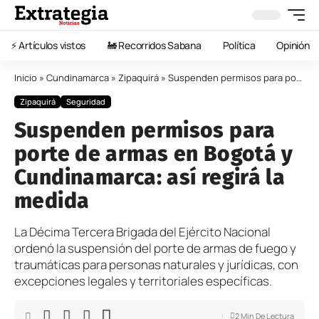
⚡️ Artículos vistos
🚂 Recorridos Sabana
Política
Opinión
Inicio
»
Cundinamarca
»
Zipaquirá
»
Suspenden permisos para porte de armas en Bogotá y Cundinamarca: así regirá la medida
Zipaquirá
Seguridad
Suspenden permisos para
porte de armas en Bogotá y
Cundinamarca: así regirá la
medida
La Décima Tercera Brigada del Ejército Nacional
ordenó la suspensión del porte de armas de fuego y
traumáticas para personas naturales y jurídicas, con
excepciones legales y territoriales específicas.
2 Min De Lectura