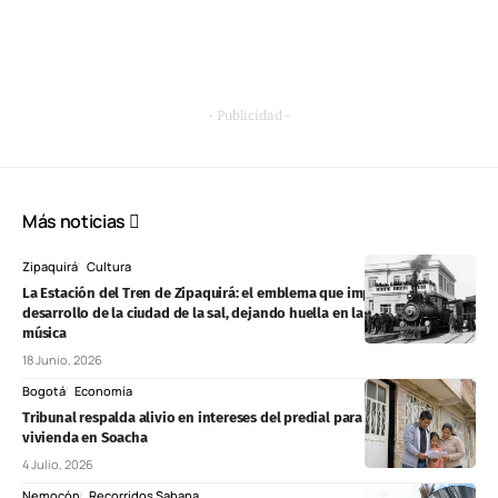
- Publicidad -
Más noticias
Zipaquirá
Cultura
La Estación del Tren de Zipaquirá: el emblema que impulsó el
desarrollo de la ciudad de la sal, dejando huella en la literatura y la
música
18 Junio, 2026
Bogotá
Economía
Tribunal respalda alivio en intereses del predial para propietarios de
vivienda en Soacha
4 Julio, 2026
Nemocón
Recorridos Sabana