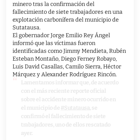
minero tras la confirmación del
fallecimiento de siete trabajadores en una
explotación carbonífera del municipio de
Sutatausa.
El gobernador Jorge Emilio Rey Ángel
informó que las víctimas fueron
identificadas como Jimmy Mendieta, Rubén
Esteban Montaño, Diego Ferney Robayo,
Luis David Casallas, Camilo Sierra, Héctor
Márquez y Alexander Rodríguez Rincón.
Lamentamos informar que, de acuerdo
con el más reciente reporte oficial
sobre el accidente minero ocurrido en
el municipio de
#Sutatausa
, se
confirmó el fallecimiento de siete
trabajadores, uno de ellos rescatado
ayer.