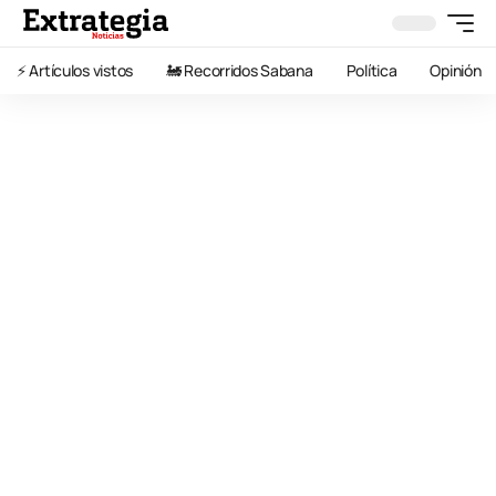
⚡️ Artículos vistos
🚂 Recorridos Sabana
Política
Opinión