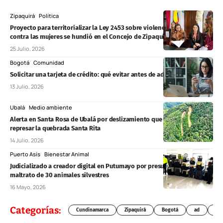
Zipaquirá
Política
Proyecto para territorializar la Ley 2453 sobre violencia política
contra las mujeres se hundió en el Concejo de Zipaquirá
25 Julio, 2026
Bogotá
Comunidad
Solicitar una tarjeta de crédito: qué evitar antes de adquirir una
13 Julio, 2026
Ubalá
Medio ambiente
Alerta en Santa Rosa de Ubalá por deslizamiento que amenaza con
represar la quebrada Santa Rita
14 Julio, 2026
Puerto Asís
Bienestar Animal
Judicializado a creador digital en Putumayo por presunto cautiverio y
maltrato de 30 animales silvestres
16 Mayo, 2026
Categorías:
Cundinamarca
Zipaquirá
Bogotá
ad
Chí