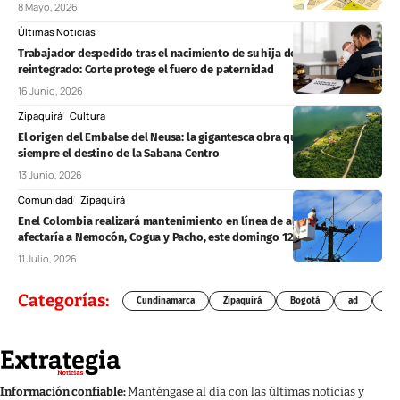
8 Mayo, 2026
Últimas Noticias
Trabajador despedido tras el nacimiento de su hija deberá ser
reintegrado: Corte protege el fuero de paternidad
16 Junio, 2026
Zipaquirá
Cultura
El origen del Embalse del Neusa: la gigantesca obra que cambió para
siempre el destino de la Sabana Centro
13 Junio, 2026
Comunidad
Zipaquirá
Enel Colombia realizará mantenimiento en línea de alta tensión que
afectaría a Nemocón, Cogua y Pacho, este domingo 12 de julio
11 Julio, 2026
Categorías:
Cundinamarca
Zipaquirá
Bogotá
ad
Chí
Información confiable:
Manténgase al día con las últimas noticias y