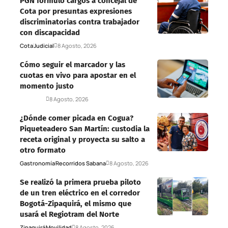
PGN formuló cargos a concejal de
Cota por presuntas expresiones
discriminatorias contra trabajador
con discapacidad
Cota
Judicial
8 Agosto, 2026
Cómo seguir el marcador y las
cuotas en vivo para apostar en el
momento justo
Deportes
8 Agosto, 2026
¿Dónde comer picada en Cogua?
Piqueteadero San Martín: custodia la
receta original y proyecta su salto a
otro formato
Gastronomía
Recorridos Sabana
8 Agosto, 2026
Se realizó la primera prueba piloto
de un tren eléctrico en el corredor
Bogotá-Zipaquirá, el mismo que
usará el Regiotram del Norte
Zipaquirá
Movilidad
8 Agosto, 2026