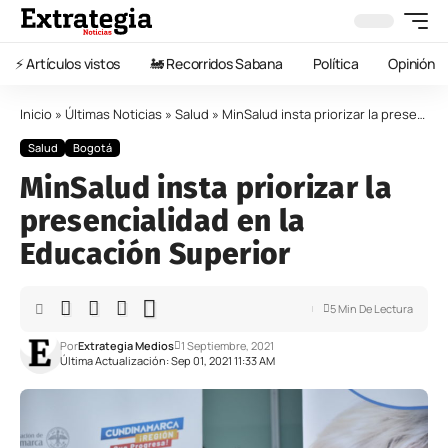
⚡️ Artículos vistos
🚂 Recorridos Sabana
Política
Opinión
Inicio
»
Últimas Noticias
»
Salud
»
MinSalud insta priorizar la presencialidad en la Educación Superior
Salud
Bogotá
MinSalud insta priorizar la
presencialidad en la
Educación Superior
5 Min De Lectura
Por
Extrategia Medios
1 Septiembre, 2021
Última Actualización: Sep 01, 2021 11:33 AM