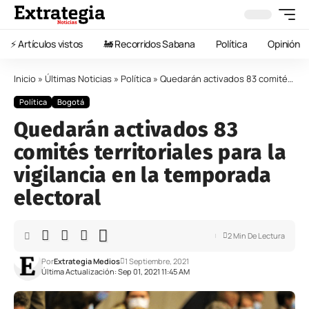
⚡️ Artículos vistos
🚂 Recorridos Sabana
Política
Opinión
Inicio
»
Últimas Noticias
»
Política
»
Quedarán activados 83 comités territoriales para la vigilancia en la temporada electoral
Política
Bogotá
Quedarán activados 83
comités territoriales para la
vigilancia en la temporada
electoral
2 Min De Lectura
Por
Extrategia Medios
1 Septiembre, 2021
Última Actualización: Sep 01, 2021 11:45 AM