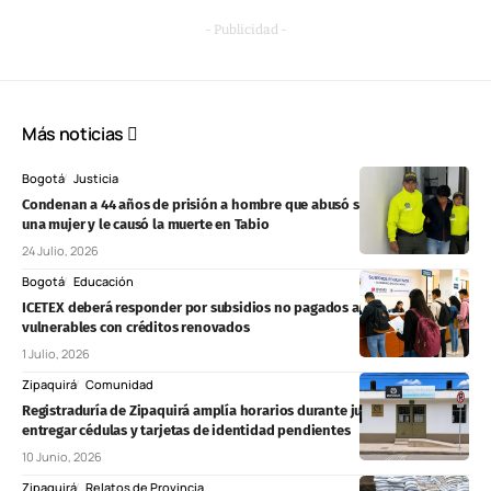
- Publicidad -
Más noticias
Bogotá
Justicia
Condenan a 44 años de prisión a hombre que abusó sexualmente de
una mujer y le causó la muerte en Tabio
24 Julio, 2026
Bogotá
Educación
ICETEX deberá responder por subsidios no pagados a estudiantes
vulnerables con créditos renovados
1 Julio, 2026
Zipaquirá
Comunidad
Registraduría de Zipaquirá amplía horarios durante junio para
entregar cédulas y tarjetas de identidad pendientes
10 Junio, 2026
Zipaquirá
Relatos de Provincia